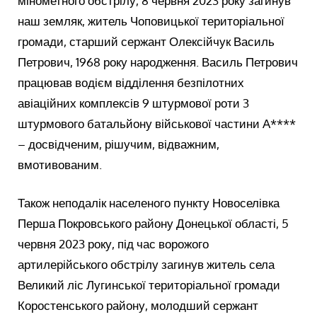
мінометного обстрілу, 8 червня 2023 року загинув
наш земляк, житель Чоповицької територіальної
громади, старший сержант Олексійчук Василь
Петрович, 1968 року народження. Василь Петрович
працював водієм відділення безпілотних
авіаційних комплексів 9 штурмової роти 3
штурмового батальйону військової частини А****
– досвідченим, рішучим, відважним,
вмотивованим.
Також неподалік населеного пункту Новоселівка
Перша Покровського району Донецької області, 5
червня 2023 року, під час ворожого
артилерійського обстрілу загинув житель села
Великий ліс Лугинської територіальної громади
Коростенського району, молодший сержант