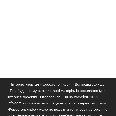
"Інтернет-портал «Коростень-інфо».
Всі права захищені.
При будь-якому використанні матеріалів посилання (для
інтернет-проектів - гіперпосилання) на www.korosten-
info.com є обов'язковим.
Адміністрація Інтернет-порталу
«Коростень-інфо» може не поділяти точку зору авторів і не
несе відповідальності за зміст опублікованих матеріалів.