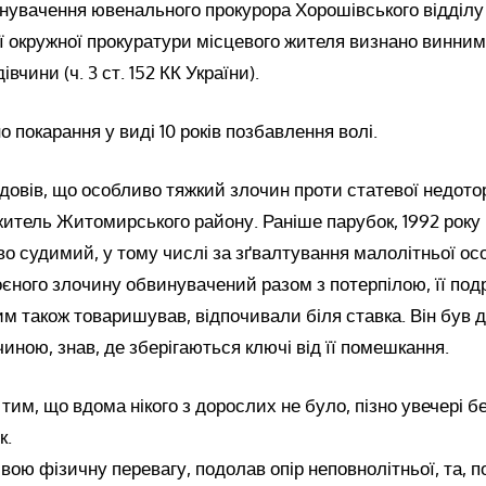
инувачення ювенального прокурора Хорошівського відділу
 окружної прокуратури місцевого жителя визнано винним
івчини (ч. 3 ст. 152 КК України).
 покарання у виді 10 років позбавлення волі.
 довів, що особливо тяжкий злочин проти статевої недотор
 житель Житомирського району. Раніше парубок, 1992 року
о судимий, у тому числі за зґвалтування малолітньої ос
єного злочину обвинувачений разом з потерпілою, її под
им також товаришував, відпочивали біля ставка. Він був
чиною, знав, де зберігаються ключі від її помешкання.
им, що вдома нікого з дорослих не було, пізно увечері 
к.
ою фізичну перевагу, подолав опір неповнолітньої, та, п