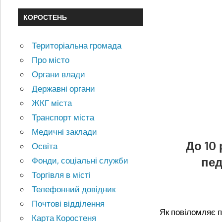
КОРОСТЕНЬ
Територіальна громада
Про місто
Органи влади
Державні органи
ЖКГ міста
Транспорт міста
Медичні заклади
До 10
Освіта
пед
Фонди, соціальні служби
Торгівля в місті
Телефонний довідник
Почтові відділення
Як повіломляє 
Карта Коростеня