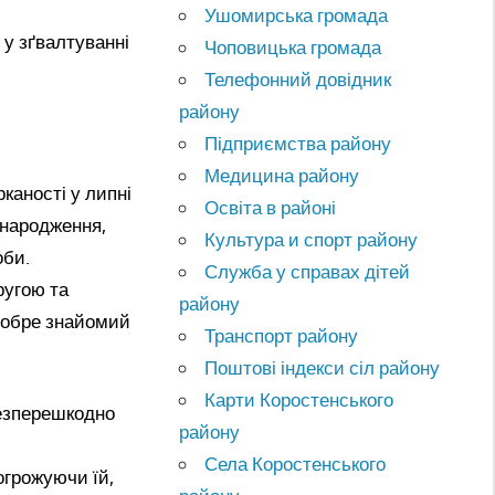
Ушомирська громада
 у зґвалтуванні
Чоповицька громада
Телефонний довідник
району
Підприємства району
Медицина району
каності у липні
Освіта в районі
 народження,
Культура и спорт району
оби.
Служба у справах дітей
ругою та
району
 добре знайомий
Транспорт району
Поштові індекси сіл району
Карти Коростенського
безперешкодно
району
Села Коростенського
огрожуючи їй,