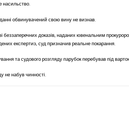
е насильство.
данні обвинувачений свою вину не визнав.
ві беззаперечних доказів, наданих ювенальним прокуроро
едених експертиз, суд призначив реальне покарання.
ування та судового розгляду парубок перебував під варто
ду не набув чинності.