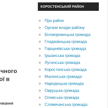
КОРОСТЕНСЬКИЙ РАЙОН
Про район
Органи влади району
Білокоровицька громада
Гладковицька громада
Горщиківська громада
Іршанська громада
Лугинська громада
Коростенська громада
ічного
Малинська громада
ої в
Народицька громада
Овруцька громада
Олевська громада
римання
Словечанська громада