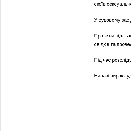
скоїв сексуальн
У судовому засі
Проте на підста
свідків та пров
Під час розслід
Наразі вирок су