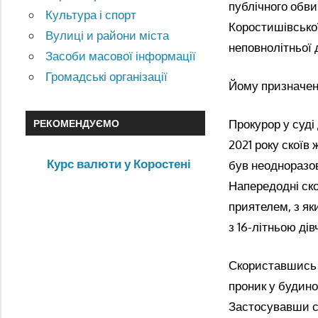
публічного обв
Культура і спорт
Коростишівської
Вулиці и райони міста
неповнолітньої д
Засоби масової інформації
Громадські організації
Йому призначено
Прокурор у суді
РЕКОМЕНДУЄМО
2021 року скоїв
Курс валюти у Коростені
був неодноразов
Напередодні ско
приятелем, з як
з 16-літньою дів
Скориставшись т
проник у будино
Застосувавши св