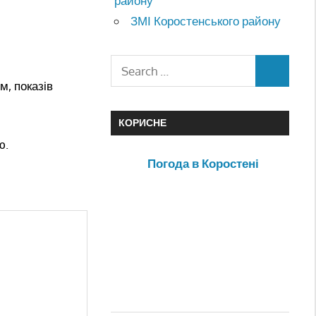
району
ЗМІ Коростенського району
м, показів
КОРИСНЕ
ю.
Погода в Коростені