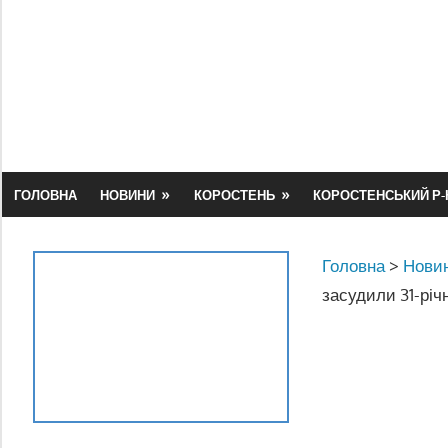
Skip
to
content
ГОЛОВНА
НОВИНИ
КОРОСТЕНЬ
КОРОСТЕНСЬКИЙ Р-
Головна
>
Новин
засудили 31-річ