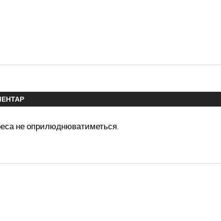
МЕНТАР
реса не оприлюднюватиметься.