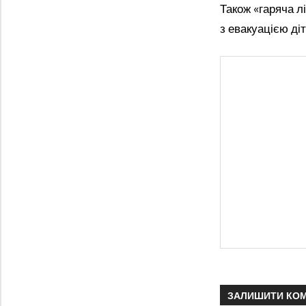
Також «гаряча 
з евакуацією діт
ЗАЛИШИТИ КО