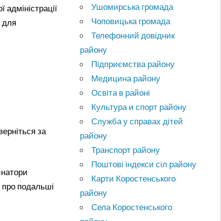
Ушомирська громада
 адміністрації
Чоповицька громада
я для
Телефонний довідник
району
Підприємства району
Медицина району
Освіта в районі
Культура и спорт району
Служба у справах дітей
верніться за
району
Транспорт району
Поштові індекси сіл району
инатори
Карти Коростенського
ь про подальші
району
Села Коростенського