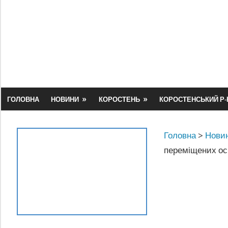
Skip
to
content
ГОЛОВНА
НОВИНИ
КОРОСТЕНЬ
КОРОСТЕНСЬКИЙ Р-
Головна
>
Новин
переміщених ос