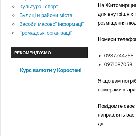
На Житомирщині 
Культура і спорт
для внутрішніх 
Вулиці и райони міста
розміщення люде
Засоби масової інформації
Громадські організації
Номери телефон
РЕКОМЕНДУЄМО
0987244268
0971087058 
Курс валюти у Коростені
Якщо вам потріб
номерами «гарячо
Повідомте своє 
направлять вас 
дії.