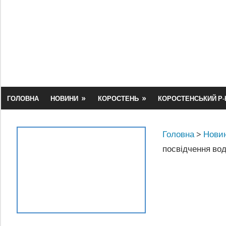
Skip
to
content
ГОЛОВНА
НОВИНИ
КОРОСТЕНЬ
КОРОСТЕНСЬКИЙ Р-
Головна
>
Новин
посвідчення вод