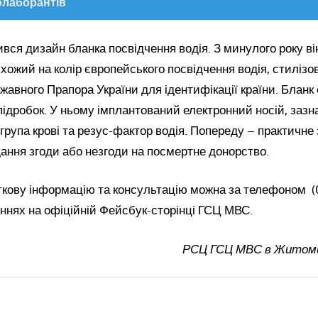
олаборантів
ився дизайн бланка посвідчення водія. З минулого року ві
схожий на колір європейського посвідчення водія, стилізо
авного Прапора України для ідентифікації країни. Бланк
ідробок. У ньому імплантований електронний носій, зазн
ож група крові та резус-фактор водія. Попереду – практичн
дання згоди або незгоди на посмертне донорство.
кову інформацію та консультацію можна за телефоном (0
ннях на офіційній Фейсбук-сторінці ГСЦ МВС.
РСЦ ГСЦ МВС в Житоми