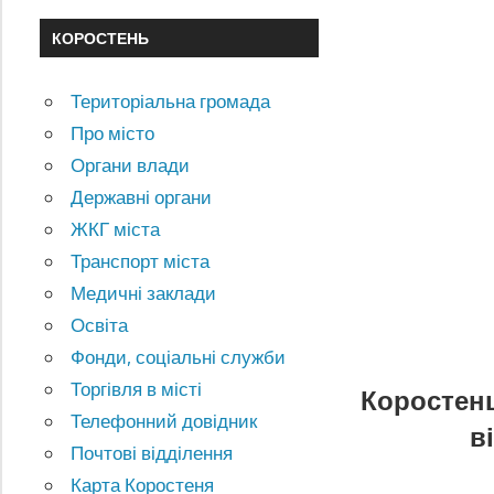
КОРОСТЕНЬ
Територіальна громада
Про місто
Органи влади
Державні органи
ЖКГ міста
Транспорт міста
Медичні заклади
Освіта
Фонди, соціальні служби
Торгівля в місті
Коростенц
Телефонний довідник
в
Почтові відділення
Карта Коростеня