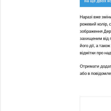
на ще двох к
Наразі вже змін
рожевий колір, 
зображення Держ
захищеним від п
його дії, а так
відмітки про на
Отримати додат
або в повідомле