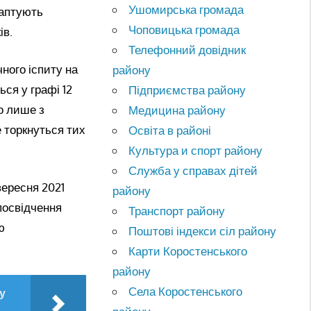
Ушомирська громада
даптують
Чоповицька громада
ів.
Телефонний довідник
чного іспиту на
району
ся у графі 12
Підприємства району
то лише з
Медицина району
е торкнуться тих
Освіта в районі
Культура и спорт району
Служба у справах дітей
вересня 2021
району
посвідчення
Транспорт району
ю
Поштові індекси сіл району
Карти Коростенського
району
Села Коростенського
у