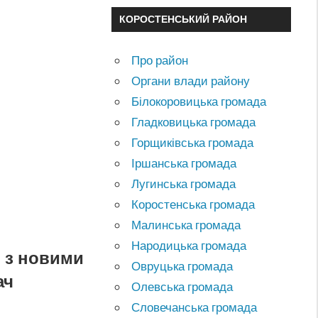
КОРОСТЕНСЬКИЙ РАЙОН
Про район
Органи влади району
Білокоровицька громада
Гладковицька громада
Горщиківська громада
Іршанська громада
Лугинська громада
Коростенська громада
Малинська громада
Народицька громада
 з новими
Овруцька громада
ач
Олевська громада
Словечанська громада