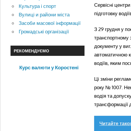
Сервісні центр
Культура і спорт
підготовку воді
Вулиці и райони міста
Засоби масової інформації
З 29 грудня у п
Громадські організації
транспортному з
документу у виг
РЕКОМЕНДУЄМО
автоматичною ко
водіїв, яким по
Курс валюти у Коростені
Ці зміни реглам
року № 1007. Не
водія та допус
трансформації д
Читайте тако