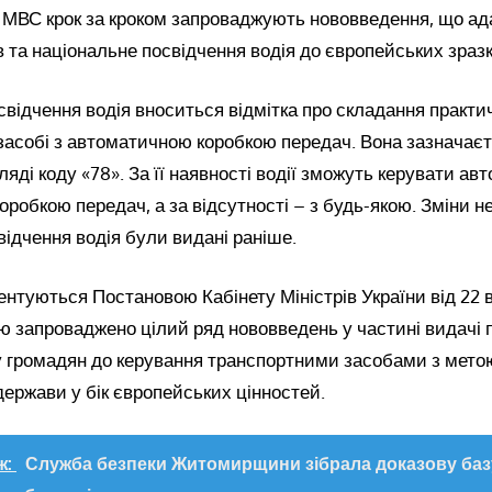
и МВС крок за кроком запроваджують нововведення, що а
їв та національне посвідчення водія до європейських зразк
освідчення водія вноситься відмітка про складання практи
асобі з автоматичною коробкою передач. Вона зазначаєть
ляді коду «78». За її наявності водії зможуть керувати ав
робкою передач, а за відсутності – з будь-якою. Зміни н
свідчення водія були видані раніше.
ентуються Постановою Кабінету Міністрів України від 22 
ю запроваджено цілий ряд нововведень у частині видачі 
ку громадян до керування транспортними засобами з мето
ержави у бік європейських цінностей.
ж:
Служба безпеки Житомирщини зібрала доказову баз