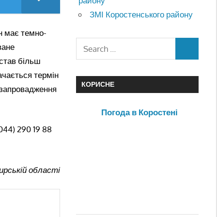
району
ЗМІ Коростенського району
н має темно-
ване
 став більш
ачається термін
КОРИСНЕ
е запровадження
Погода в Коростені
44) 290 19 88
рській області