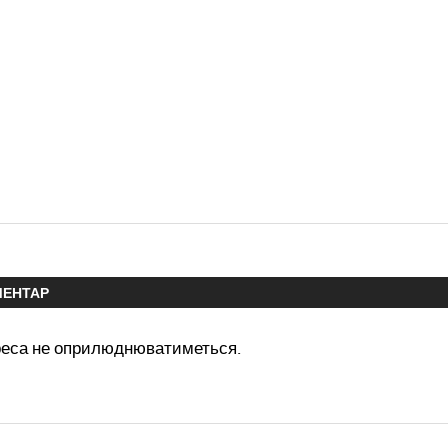
МЕНТАР
реса не оприлюднюватиметься.