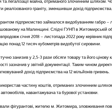
 та легалізації майна, отриманого злочинним шляхом. Ч
и реалізованого граніту, зменшивши дохід підприємства
рантом підприємство займалося видобуванням габро – 
ашованому на Малинщині. Слідчі ГУНП в Житомирській о
впродовж січня 2018 – листопада 2022 року керівник під
ацію понад 12 тисяч кубометрів видобутої сировини.
тучно занизив у 2,5-3 рази обсяги товару та його цінову к
мості зазначив у звітній документації. Таким чином дире
тковуваний дохід підприємства на 12 мільйонів гривень.
 використав частину коштів, отриманих злочинним шляхо
автомобілів, навантажувача та бурової установки.
нували фігурантові, жителю м. Житомира, зловживання п