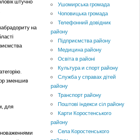
оловік штучно
Ушомирська громада
.
Чоповицька громада
Телефонний довідник
лабрадориту на
району
бласті
Підприємства району
приємства
Медицина району
Освіта в районі
Культура и спорт району
атегорію.
Служба у справах дітей
ктор зменшив
району
Транспорт району
Поштові індекси сіл району
м, для
Карти Коростенського
району
Села Коростенського
овноваженнями