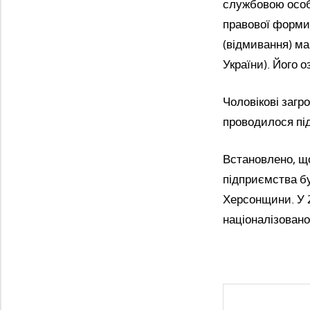
службовою особ
правової форми (
(відмивання) ма
України). Його 
Чоловікові загр
проводилося пі
Встановлено, щ
підприємства б
Херсонщини. У 
націоналізовано