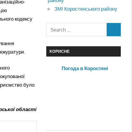
району
анізаційно-
ЗМІ Коростенського району
ацію
льного кодексу
ування
рокуратури.
КОРИСНЕ
ного
Погода в Коростені
окупованої
приємство було
рської області