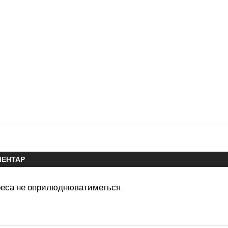
МЕНТАР
реса не оприлюднюватиметься.