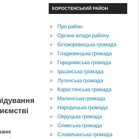
КОРОСТЕНСЬКИЙ РАЙОН
Про район
Органи влади району
Білокоровицька громада
Гладковицька громада
Горщиківська громада
Іршанська громада
Лугинська громада
Коростенська громада
Малинська громада
лідування
Народицька громада
иємстві
Овруцька громада
Олевська громада
ванні
Словечанська громада