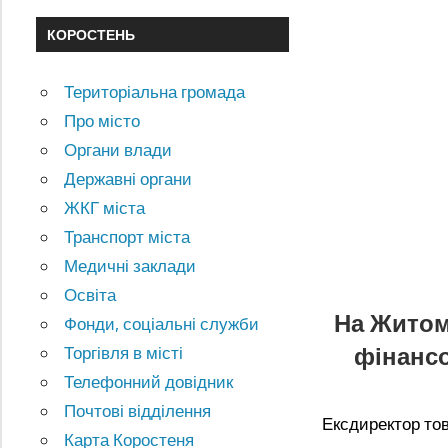
КОРОСТЕНЬ
Територіальна громада
Про місто
Органи влади
Державні органи
ЖКГ міста
Транспорт міста
Медичні заклади
Освіта
На Житом
Фонди, соціальні служби
фінансо
Торгівля в місті
Телефонний довідник
Почтові відділення
Ексдиректор то
Карта Коростеня