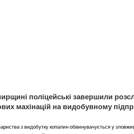
ирщині поліцейські завершили розс
вих махінацій на видобувному підпр
вариства з видобутку копалин обвинувачується у зловжи