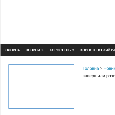
Skip
to
content
ГОЛОВНА
НОВИНИ
КОРОСТЕНЬ
КОРОСТЕНСЬКИЙ Р-
Головна
>
Новин
завершили розс