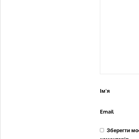
Ім'я
Email
Зберегти моє