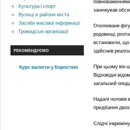
повноваженнями
Культура і спорт
занижував обсяг
Вулиці и райони міста
Засоби масової інформації
Очолюване фігу
Громадські організації
родовищі, розт
встановили, що 
здійснив реаліз
РЕКОМЕНДУЄМО
При цьому він ш
Курс валюти у Коростені
Відповідні відо
загальний опода
Надалі чоловік
придбання двох 
Слідчі інкримі