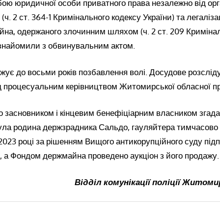
ою юридичної особи приватного права незалежно від орг
ч. 2 ст. 364-1 Кримінального кодексу України) та легаліз
йна, одержаного злочинним шляхом (ч. 2 ст. 209 Криміна
ознайомили з обвинувальним актом.
ожує до восьми років позбавлення волі. Досудове розслід
д процесуальним керівництвом Житомирської обласної п
о засновником і кінцевим бенефіціарним власником згада
ула родина держзрадника Сальдо, гауляйтера тимчасово 
2023 році за рішенням Вищого антикорупційного суду під
, а Фондом держмайна проведено аукціон з його продажу.
Відділ комунікації поліції Житоми