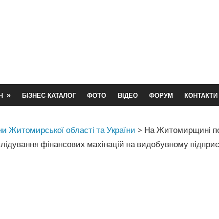
Н
БІЗНЕС-КАТАЛОГ
ФОТО
ВІДЕО
ФОРУМ
КОНТАКТИ
и Житомирської області та України
>
На Житомирщині по
лідування фінансових махінацій на видобувному підпри