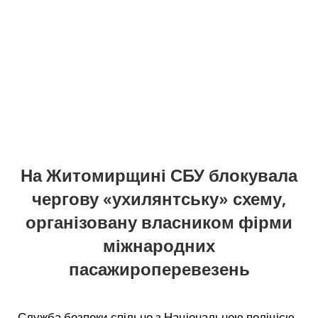
На Житомирщині СБУ блокувала
чергову «ухилянтську» схему,
організовану власником фірми
міжнародних
пасажироперевезень
Служба безпеки спільно з Національною поліцією