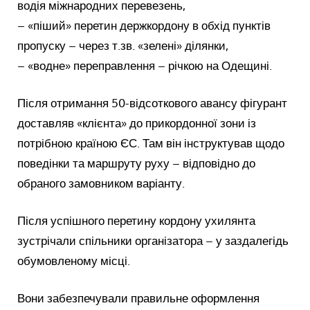
водія міжнародних перевезень,
– «піший» перетин держкордону в обхід пунктів
пропуску – через т.зв. «зелені» ділянки,
– «водне» переправлення – річкою на Одещині.
Після отримання 50-відсоткового авансу фігурант
доставляв «клієнта» до прикордонної зони із
потрібною країною ЄС. Там він інструктував щодо
поведінки та маршруту руху – відповідно до
обраного замовником варіанту.
Після успішного перетину кордону ухилянта
зустрічали спільники організатора – у заздалегідь
обумовленому місці.
Вони забезпечували правильне оформлення