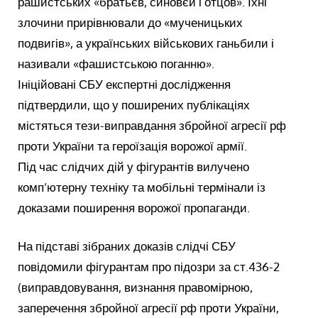
рашистських «братьєв, синовєй і отцов». Їхні
злочини прирівнювали до «мученицьких
подвигів», а українських військових ганьбили і
називали «фашистською поганню».
Ініційовані СБУ експертні дослідження
підтвердили, що у поширених публікаціях
містяться тези-виправдання збройної агресії рф
проти України та героїзація ворожої армії.
Під час слідчих дій у фігурантів вилучено
комп’ютерну техніку та мобільні термінали із
доказами поширення ворожої пропаганди.
На підставі зібраних доказів слідчі СБУ
повідомили фігурантам про підозри за ст.436-2
(виправдовування, визнання правомірною,
заперечення збройної агресії рф проти України,