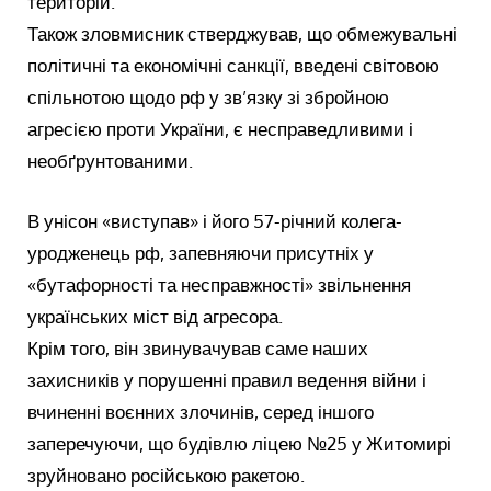
територій.
Також зловмисник стверджував, що обмежувальні
політичні та економічні санкції, введені світовою
спільнотою щодо рф у зв’язку зі збройною
агресією проти України, є несправедливими і
необґрунтованими.
В унісон «виступав» і його 57-річний колега-
уродженець рф, запевняючи присутніх у
«бутафорності та несправжності» звільнення
українських міст від агресора.
Крім того, він звинувачував саме наших
захисників у порушенні правил ведення війни і
вчиненні воєнних злочинів, серед іншого
заперечуючи, що будівлю ліцею №25 у Житомирі
зруйновано російською ракетою.