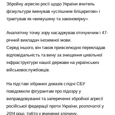
Збройну агресію росії щодо України вчитель
фізкультури іменував «успішним бліцкригом» і
трактував як «вимушену та закономірну».
Аналогічну точку зору насаджував оточуючим і 47-
річний викладач іноземної мови.
Серед іншого, він також привселюдно перекладав
відповідальність та вину за знищення цивільної
інфраструктури нашої держави на українських
військовослужбовців.
На підставі зібраних доказів слідчі СБУ
повідомили фігурантам про підозру у
виправдовуванні та запереченні збройної агресії
російської федерації проти України, розпочатої у
2014 році, тобто у вчиненні злочину,