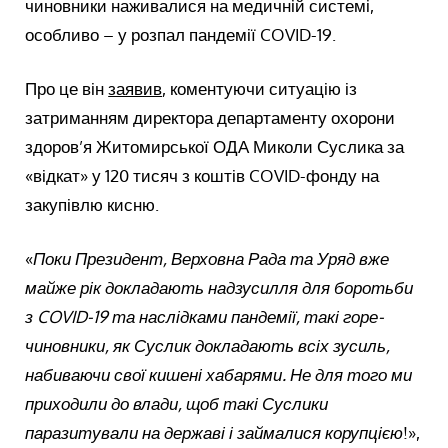
чиновники наживалися на медичній системі,
особливо – у розпал пандемії COVID-19.
Про це він
заявив
, коментуючи ситуацію із
затриманням директора департаменту охорони
здоров’я Житомирської ОДА Миколи Суслика за
«відкат» у 120 тисяч з коштів COVID-фонду на
закупівлю кисню.
«
Поки Президент, Верховна Рада та Уряд вже
майже рік докладають
надзусилля
для боротьби
з COVID-19 та наслідками пандемії, такі горе-
чиновники, як
Суслик
докладають всіх зусиль,
набиваючи свої кишені хабарями. Не для того ми
приходили до влади, щоб такі
Суслики
паразитували на державі і займалися корупцією
!»,