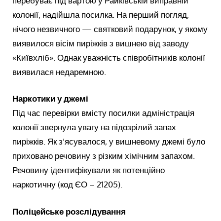
перебуває під вартою у Райківській виправній
колонії, надійшла посилка. На перший погляд,
нічого незвичного — святковий подарунок, у якому
виявилося вісім пиріжків з вишнею від заводу
«Київхліб». Однак уважність співробітників колонії
виявилася недаремною.
Наркотики у джемі
Під час перевірки вмісту посилки адміністрація
колонії звернула увагу на підозрілий запах
пиріжків. Як з’ясувалося, у вишневому джемі було
приховано речовину з різким хімічним запахом.
Речовину ідентифікували як потенційно
наркотичну (код ЄО – 21205).
Поліцейське розслідування