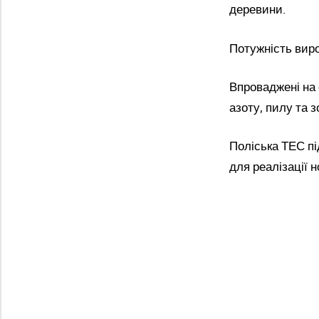
деревини.
Потужність виро
Впроваджені на 
азоту, пилу та з
Поліська ТЕС пі
для реалізації н