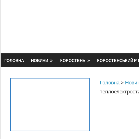
Skip
to
content
ГОЛОВНА
НОВИНИ
КОРОСТЕНЬ
КОРОСТЕНСЬКИЙ Р-
Головна
>
Новин
теплоелектрост