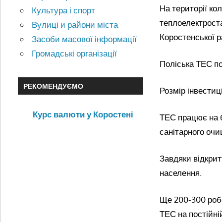
На території ко
Культура і спорт
теплоелектроста
Вулиці и райони міста
Коростенської р
Засоби масової інформації
Громадські організації
Поліська ТЕС по
РЕКОМЕНДУЄМО
Розмір інвестиц
Курс валюти у Коростені
ТЕС працює на 
санітарного очи
Завдяки відкрит
населення.
Ще 200-300 робо
ТЕС на постійні