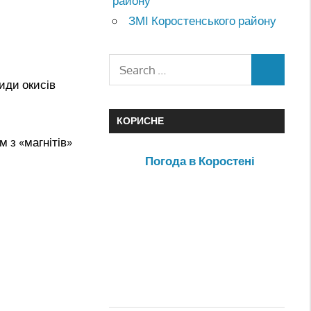
району
ЗМІ Коростенського району
иди окисів
КОРИСНЕ
 з «магнітів»
Погода в Коростені