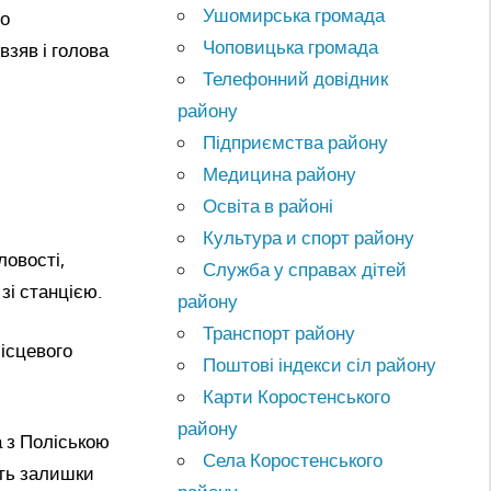
Ушомирська громада
то
Чоповицька громада
взяв і голова
Телефонний довідник
району
Підприємства району
Медицина району
Освіта в районі
Культура и спорт району
овості,
Служба у справах дітей
зі станцією.
району
Транспорт району
ісцевого
Поштові індекси сіл району
Карти Коростенського
району
а з Поліською
Села Коростенського
ють залишки