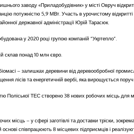
лишнього заводу «Приладобудівник» у місті Овруч відкри
нцію потужністю 5,9 МВт. Участь в урочистому відкритті 
айонної державної адміністрації Юрій Тарасюк.
будована у 2020 році групою компаній “Укртепло”.
ій склав понад 10 млн євро.
біомасі – залишках деревини від деревообробної промисл
щення лісів та енергетичній вербі, яка вирощується поруч 
тю Поліської ТЕС створено 38 нових робочих місць для м
чих місць – у сфері заготівлі та доставки тріски, зокрем
й основі співпрацюють 8 місцевих підприємців і реалізу