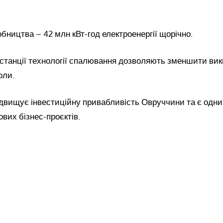
бництва – 42 млн кВт-год електроенергії щорічно.
станції технології спалювання дозволяють зменшити вик
оли.
двищує інвестиційну привабливість Овруччини та є одним
ових бізнес-проєктів.