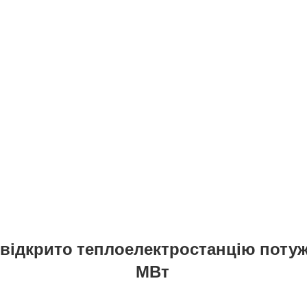
 відкрито теплоелектростанцію потуж
МВт