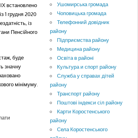
Ушомирська громада
-ІХ встановлено
Чоповицька громада
з 1 грудня 2020
Телефонний довідник
здатність, із
району
ргани Пенсійного
Підприємства району
Медицина району
стаж, буде
Освіта в районі
ть значну
Культура и спорт району
ераховано
Служба у справах дітей
ового мінімуму.
району
Транспорт району
Поштові індекси сіл району
Карти Коростенського
плати
району
Села Коростенського