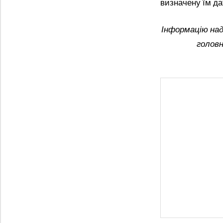
визначену їм да
Інформацію над
головн