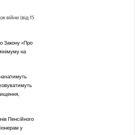
к війни (від 15
до Закону «Про
мінімуму на
значатимуть
аховуватимуть
вищення,
нів Пенсійного
іонерам у