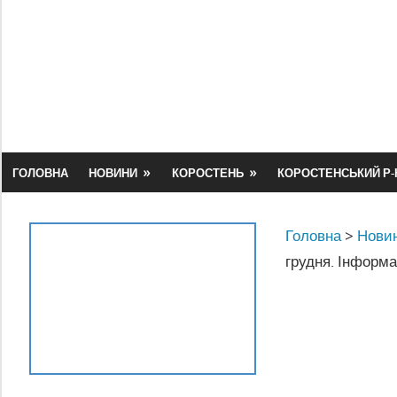
Skip
to
content
ГОЛОВНА
НОВИНИ
КОРОСТЕНЬ
КОРОСТЕНСЬКИЙ Р-
Головна
>
Новин
грудня. Інформ