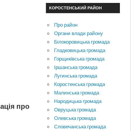
КОРОСТЕНСЬКИЙ РАЙОН
Про район
Органи влади району
Білокоровицька громада
Гладковицька громада
Горщиківська громада
Іршанська громада
Лугинська громада
Коростенська громада
Малинська громада
Народицька громада
мація про
Овруцька громада
Олевська громада
Словечанська громада