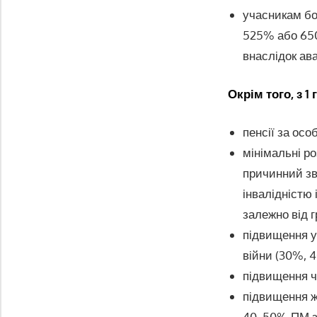
учасникам бо
525% або 650%
внаслідок ав
Окрім того, з 
пенсії за ос
мінімальні р
причинний зв
інвалідністю 
залежно від г
підвищення у
війни (30%, 
підвищення чл
підвищення же
40, 50% ПМ за