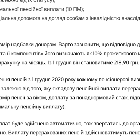
мальної пенсійної виплати (10 ПМ);
альна допомога на догляд особам з інвалідністю внаслідо
змір надбавки донорам. Варто зазначити, що відповідно 
 та її компонентів» його визначають як 10% прожиткового 
рахунку на місяць. Із 1 грудня він становитиме 218,90 грн.
ння пенсій з 1 грудня 2020 року кожному пенсіонерові ви
 залежно від того, яку складову пенсійної виплати перер
змір пенсії за віком, доплату за понаднормовий стаж, під
імальну пенсійну виплату).
лат буде здійснено автоматично, тож звертатись до орга
бно. Виплату перерахованих пенсій здійснюватимуть пенс