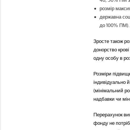
розмір макси
державна соці
до 100% ПМ).
Зросте також ро
донорство крові
одну особу в роз
Розміри підвище
індивідуально й
(мінімальний ро
надбавки чи мін
Перерахунок вип
фонду не потрі