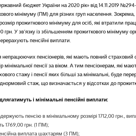
ержавний бюджет України на 2020 рік» від 14.11.2019 №294
ового мінімуму (ПМ) для різних груп населення. Зокрема, і
розмір прожиткового мінімуму для осіб, які втратили праце
,00 грн. У зв’язку із збільшенням прожиткового мінімуму о
ерерахують пенсійні виплати.
 непрацюючих пенсіонерів, які мають повний страховий 
р мінімальної пенсії за віком. А тим пенсіонерам, які маю
хового стажу і пенсії яких більші за мінімальні, буде пер
днормовий стаж, що визначається у відсотках до прожитк
длягатимуть і мінімальні пенсійні виплати:
 одержують пенсію в мінімальному розмірі 1712,00 грн., ви
 1769,00 грн. (1 ПМ);
енсійна виплата шахтарям (3 ПМ);