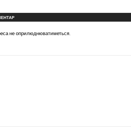
МЕНТАР
реса не оприлюднюватиметься.