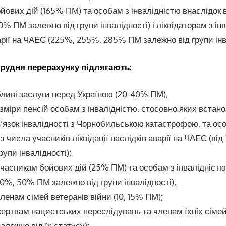
йових дій (165% ПМ) та особам з інвалідністю внаслідок 
 ПМ залежно від групи інвалідності) і ліквідаторам з ін
арії на ЧАЕС (225%, 255%, 285% ПМ залежно від групи інв
1 грудня перерахунку підлягають:
обливі заслуги перед Україною (20-40% ПМ);
озміри пенсій особам з інвалідністю, стосовно яких встан
’язок інвалідності з Чорнобильською катастрофою, та ос
із числа учасників ліквідації наслідків аварії на ЧАЕС (ві
рупи інвалідності);
часникам бойових дій (25% ПМ) та особам з інвалідністю
40%, 50% ПМ залежно від групи інвалідності);
енам сімей ветеранів війни (10, 15% ПМ);
ртвам нацистських переслідувань та членам їхніх сімей (1
лежно від їх статусу);