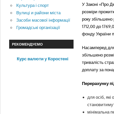
У Законі «Про Д
Культура і спорт
розміри прожитк
Вулиці и райони міста
року збільшено 
Засоби масової інформації
1712,00 до 1769
Громадські організації
фонду України п
РЕКОМЕНДУЄМО
Насамперед для
збільшено розмі
Курс валюти у Коростені
тривалість стра
доплату за пона
Перерахунку пі
для осіб, які
становитимуть
мінімальна п