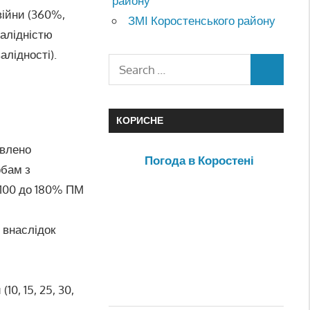
району
війни (360%,
ЗМІ Коростенського району
валідністю
алідності).
КОРИСНЕ
овлено
Погода в Коростені
обам з
д 100 до 180% ПМ
 внаслідок
0, 15, 25, 30,