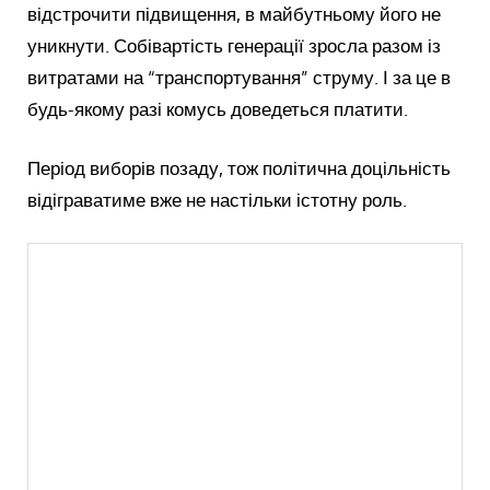
відстрочити підвищення, в майбутньому його не
уникнути. Собівартість генерації зросла разом із
витратами на “транспортування” струму. І за це в
будь-якому разі комусь доведеться платити.
Період виборів позаду, тож політична доцільність
відіграватиме вже не настільки істотну роль.