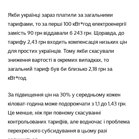
Якби українці зараз платили за загальними
тарифами, то за перші 100 кВт*год електроенергії
замість 90 грн віддавали б 243 грн. Щоравда, до
тарифу 2,43 грн входить компенсація низьких цін
для простих українців. Тому якби скасували
зниження вартості в окремих випадках, то
загальний тариф був би близько 2,18 грн за
кВт*год.
За підвищення цін на 30% у середньому кожен
кіловат-година може подорожчати з 1,1 до 1,43 грн.
Це менше, ніж при повному скасуванні
контрольованих тарифів, але водночас і проблема
перехресного субсидування в цьому разі