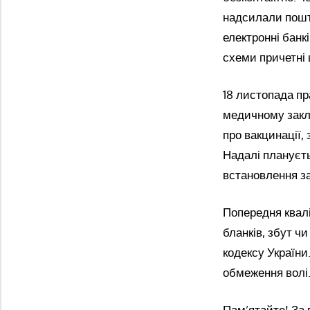
надсилали пошто
електронні банк
схеми причетні
18 листопада пр
медичному закла
про вакцинації, 
Надалі плануєть
встановлення за
Попередня квалі
бланків, збут ч
кодексу України
обмеження волі
Пам’ятайте! За