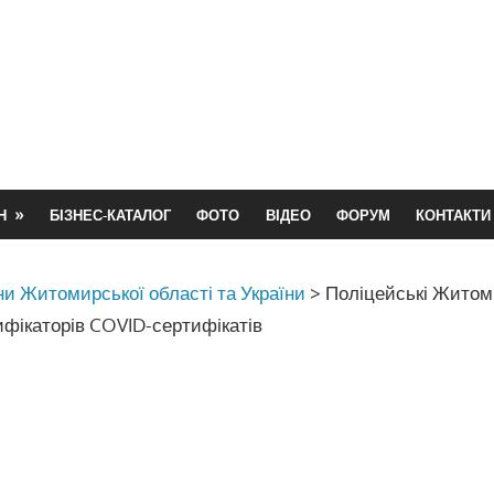
Н
БІЗНЕС-КАТАЛОГ
ФОТО
ВІДЕО
ФОРУМ
КОНТАКТИ
и Житомирської області та України
>
Поліцейські Жито
фікаторів COVID-сертифікатів