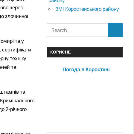
району
ково через
ЗМІ Коростенського району
до злочинної
омирі та у
, сертифікати
КОРИСНЕ
рну техніку.
ечей та
Погода в Коростені
 штампів та
) Кримінального
до 2-річного
 кримінальна