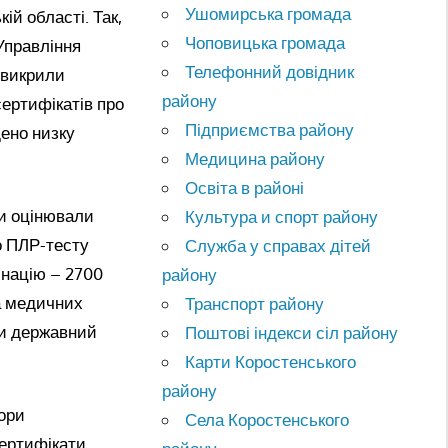
Ушомирська громада
ій області. Так,
Чоповицька громада
Управління
Телефонний довідник
 викрили
району
сертифікатів про
Підприємства району
дено низку
Медицина району
Освіта в районі
пи оцінювали
Культура и спорт району
о ПЛР-тесту
Служба у справах дітей
инацію – 2700
району
а медичних
Транспорт району
ти державний
Поштові індекси сіл району
Карти Коростенського
району
тори
Села Коростенського
сертифікати