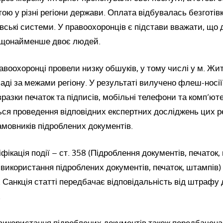
ю у різні регіони держави. Оплата відбувалась безготів
івські системи. У правоохоронців є підстави вважати, що 
 щонайменше двоє людей.
авоохоронці провели низку обшуків, у тому числі у м. Жит
ді за межами регіону. У результаті вилучено флеш-носії
зразки печаток та підписів, мобільні телефони та комп’юте
ся проведення відповідних експертних досліджень цих р
мовників підроблених документів.
фікація події – ст. 358 (Підроблення документів, печаток,
и використання підроблених документів, печаток, штампів
. Санкція статті передбачає відповідальність від штрафу 
.
 використання підроблених документів також передбачена