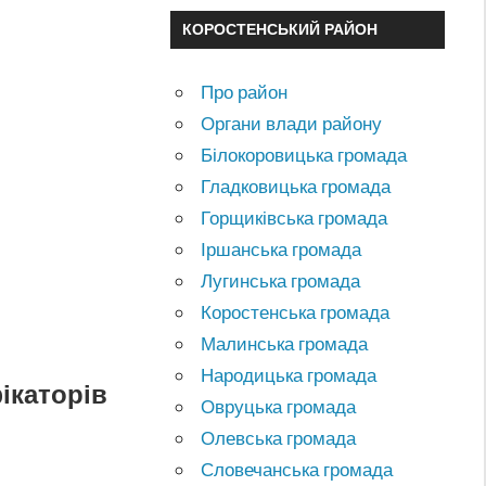
КОРОСТЕНСЬКИЙ РАЙОН
Про район
Органи влади району
Білокоровицька громада
Гладковицька громада
Горщиківська громада
Іршанська громада
Лугинська громада
Коростенська громада
Малинська громада
Народицька громада
ікаторів
Овруцька громада
Олевська громада
Словечанська громада