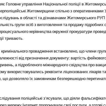
яє Головне управління Національної поліції в Житомирськ
іберполіцейські Житомирщини спільно з оперативниками 
озслідувань в області та дізнавачами Житомирського РУП
льність групи осіб з виготовлення та продажу підробних 
процесуального керівництва окружної прокуратури прове
дії тривають.
х кримінального провадження встановлено, що члени гру
залежності від призначення документу: вартість фейковог
ривень, а підробленого міжнародного свідоцтва про вакц
ому використовувались реквізити ліцензованих лікарів т
ни, що дозволяло їх замовникам безперешкодно перетина
зслідування поліцейські з’ясували, що діяли фальсифіка
ерез мережу Інтернет пропонували свої послуги, а готові 