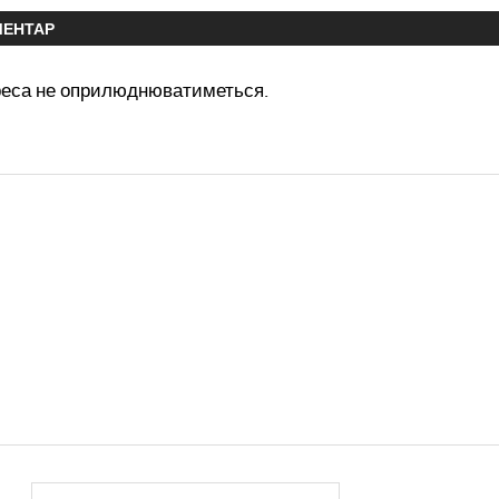
МЕНТАР
реса не оприлюднюватиметься.