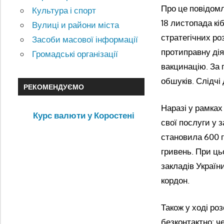
Про це повідомл
Культура і спорт
18 листопада к
Вулиці и райони міста
стратегічних р
Засоби масової інформації
протиправну дія
Громадські організації
вакцинацію. За 
обшуків. Слідчі 
РЕКОМЕНДУЄМО
Наразі у рамка
Курс валюти у Коростені
свої послуги у 
становила 600 г
гривень. При ць
закладів Украї
кордон.
Також у ході ро
безконтактно: ч