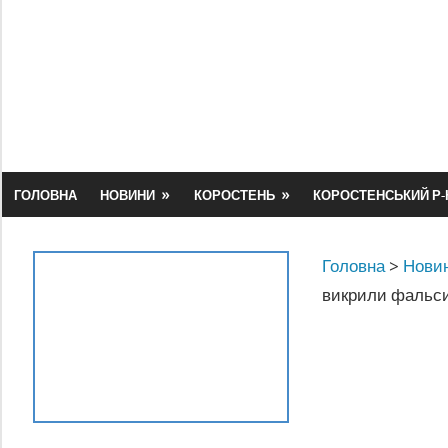
Skip
to
content
ГОЛОВНА
НОВИНИ
КОРОСТЕНЬ
КОРОСТЕНСЬКИЙ Р-
Головна
>
Новин
викрили фальси