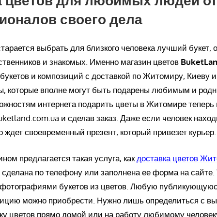
ионалов своего дела
тарается выбрать для близкого человека лучший букет, 
ственников и знакомых. Именно магазин цветов
BuketLa
букетов и композиций с доставкой по Житомиру, Киеву и
ы, которые вполне могут быть подарены любимым и род
ожностям интернета подарить цветы в Житомире теперь
uketland.com.ua и сделав заказ. Даже если человек нахо
го ждет своевременный презент, который привезет курьер.
ном предлагается такая услуга, как
доставка цветов Жи
 сделана по телефону или заполнена ее форма на сайте.
 фотографиями букетов из цветов. Любую публикующуюс
зицию можно приобрести. Нужно лишь определиться с в
вку цветов прямо домой или на работу любимому человек