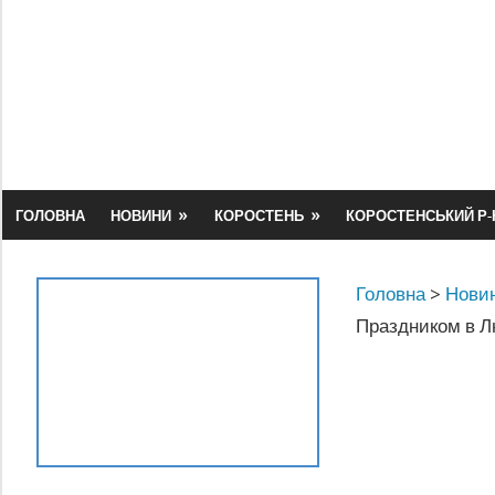
Skip
to
content
ГОЛОВНА
НОВИНИ
КОРОСТЕНЬ
КОРОСТЕНСЬКИЙ Р-
Головна
>
Новин
Праздником в Л