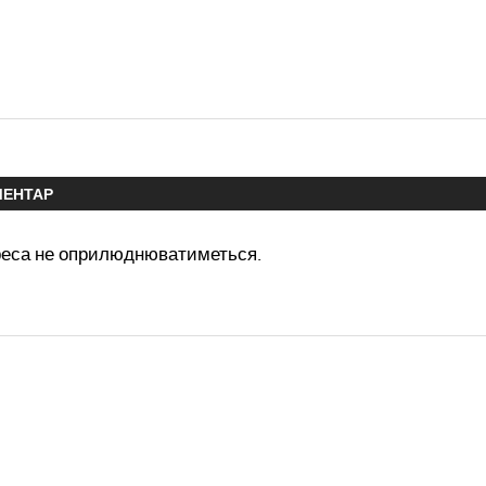
МЕНТАР
реса не оприлюднюватиметься.