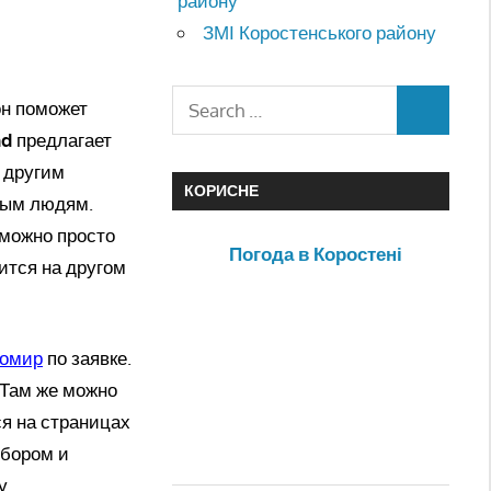
району
ЗМІ Коростенського району
он поможет
nd
предлагает
 другим
КОРИСНЕ
ным людям.
 можно просто
Погода в Коростені
дится на другом
томир
по заявке.
 Там же можно
я на страницах
ыбором и
у.