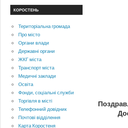
КОРОСТЕНЬ
Територіальна громада
Про місто
Органи влади
Державні органи
ЖКГ міста
Транспорт міста
Медичні заклади
Освіта
Фонди, соціальні служби
Торгівля в місті
Поздрав
Телефонний довідник
До
Почтові відділення
Карта Коростеня