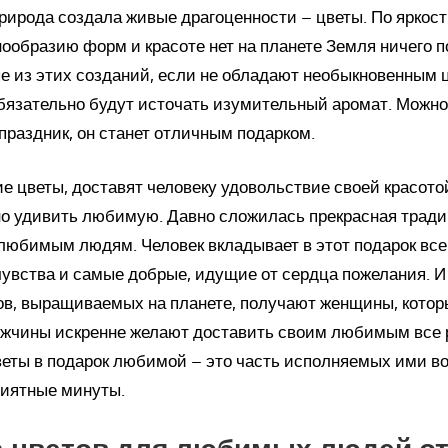
рирода создала живые драгоценности – цветы. По яркост
нообразию форм и красоте нет на планете Земля ничего п
е из этих созданий, если не обладают необыкновенным 
обязательно будут источать изумительный аромат. Можн
праздник, он станет отличным подарком.
е цветы, доставят человеку удовольствие своей красото
о удивить любимую. Давно сложилась прекрасная тради
любимым людям. Человек вкладывает в этот подарок вс
чувства и самые добрые, идущие от сердца пожелания. И
ов, выращиваемых на планете, получают женщины, котор
чины искренне желают доставить своим любимым все 
веты в подарок любимой – это часть исполняемых ими в
риятные минуты.
а цветов для любимых людей о