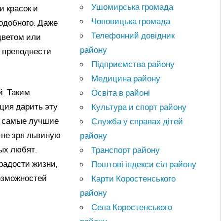
Ушомирська громада
и красок и
Чоповицька громада
одобного. Даже
Телефонний довідник
цветом или
району
о преподнести
Підприємства району
Медицина району
й. Таким
Освіта в районі
ция дарить эту
Культура и спорт району
е самые лучшие
Служба у справах дітей
 не зря львиную
району
ых любят.
Транспорт району
радости жизни,
Поштові індекси сіл району
озможностей
Карти Коростенського
району
Села Коростенського
т