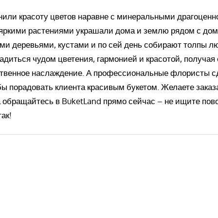
нили красоту цветов наравне с минеральными драгоценн
яркими растениями украшали дома и землю рядом с до
ми деревьями, кустами и по сей день собирают толпы л
диться чудом цветения, гармонией и красотой, получая 
твенное наслаждение. А профессиональные флористы с
бы порадовать клиента красивым букетом. Желаете заказ
 обращайтесь в BuketLand прямо сейчас – не ищите пово
ак!