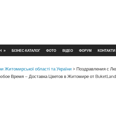
Н
БІЗНЕС-КАТАЛОГ
ФОТО
ВІДЕО
ФОРУМ
КОНТАКТИ
и Житомирської області та України
>
Поздравления с Л
юбое Время – Доставка Цветов в Житомире от BuketLan