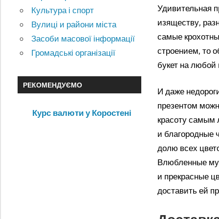
Удивительная п
Культура і спорт
изяществу, раз
Вулиці и райони міста
самые крохотны
Засоби масової інформації
строением, то 
Громадські організації
букет на любой 
РЕКОМЕНДУЄМО
И даже недороги
презентом можн
Курс валюти у Коростені
красоту самым 
и благородные 
долю всех цвет
Влюбленные муж
и прекрасные ц
доставить ей п
Доставк