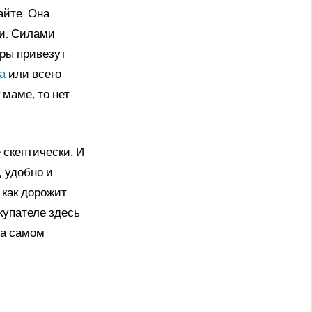
айте. Она
ни. Силами
еры привезут
а
или всего
 маме, то нет
 скептически. И
, удобно и
 как дорожит
купателе здесь
на самом