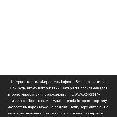
"Інтернет-портал «Коростень-інфо».
Всі права захищені.
При будь-якому використанні матеріалів посилання (для
інтернет-проектів - гіперпосилання) на www.korosten-
info.com є обов'язковим.
Адміністрація Інтернет-порталу
«Коростень-інфо» може не поділяти точку зору авторів і не
несе відповідальності за зміст опублікованих матеріалів.