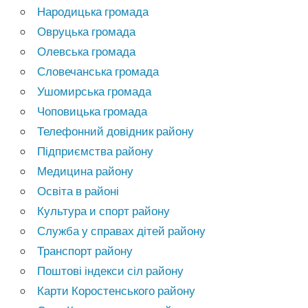
Народицька громада
Овруцька громада
Олевська громада
Словечанська громада
Ушомирська громада
Чоповицька громада
Телефонний довідник району
Підприємства району
Медицина району
Освіта в районі
Культура и спорт району
Служба у справах дітей району
Транспорт району
Поштові індекси сіл району
Карти Коростенського району