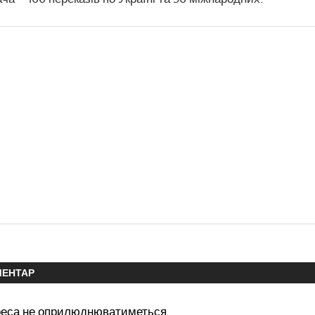
МЕНТАР
реса не оприлюднюватиметься.