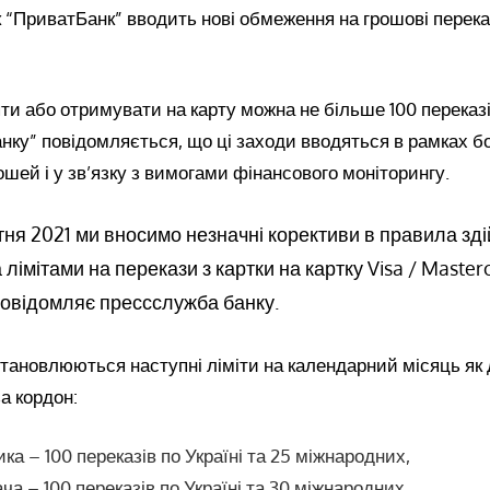
 “ПриватБанк” вводить нові обмеження на грошові перек
ти або отримувати на карту можна не більше 100 переказі
нку” повідомляється, що ці заходи вводяться в рамках б
шей і у зв’язку з вимогами фінансового моніторингу.
тня 2021 ми вносимо незначні корективи в правила зд
 лімітами на перекази з картки на картку Visa / Master
повідомляє прессслужба банку.
тановлюються наступні ліміти на календарний місяць як 
 за кордон:
ка – 100 переказів по Україні та 25 міжнародних,
а – 100 переказів по Україні та 30 міжнародних.