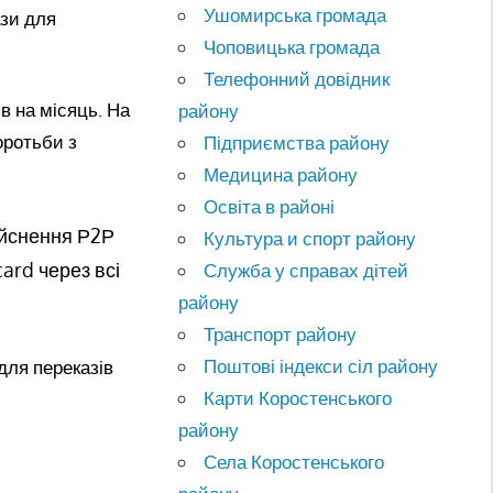
Ушомирська громада
ази для
Чоповицька громада
Телефонний довідник
в на місяць. На
району
оротьби з
Підприємства району
Медицина району
Освіта в районі
ійснення Р2Р
Культура и спорт району
card через всі
Служба у справах дітей
району
Транспорт району
Поштові індекси сіл району
для переказів
Карти Коростенського
району
Села Коростенського