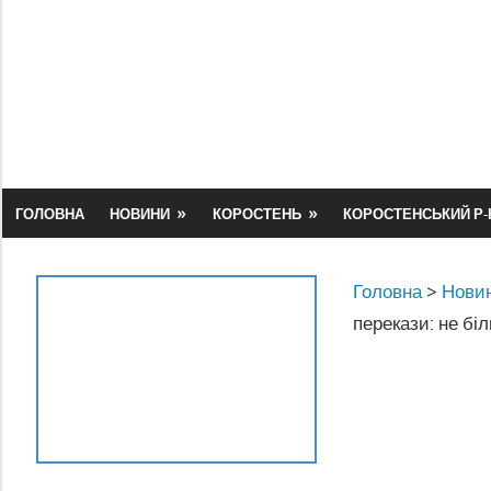
Skip
to
content
ГОЛОВНА
НОВИНИ
КОРОСТЕНЬ
КОРОСТЕНСЬКИЙ Р-
Головна
>
Новин
перекази: не бі