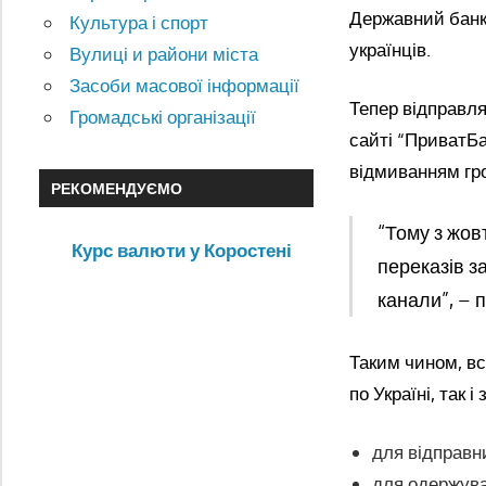
Державний банк
Культура і спорт
українців.
Вулиці и райони міста
Засоби масової інформації
Тепер відправля
Громадські організації
сайті “ПриватБа
відмиванням гро
РЕКОМЕНДУЄМО
“Тому з жов
Курс валюти у Коростені
переказів за
канали”, – 
Таким чином, вс
по Україні, так і
для відправни
для одержувач