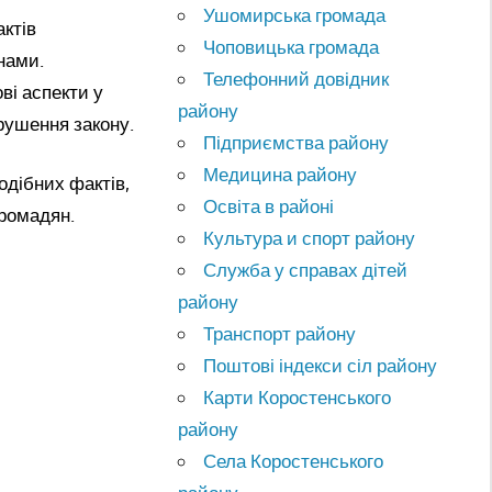
Ушомирська громада
ктів
Чоповицька громада
нами.
Телефонний довідник
ві аспекти у
району
орушення закону.
Підприємства району
Медицина району
одібних фактів,
Освіта в районі
громадян.
Культура и спорт району
Служба у справах дітей
району
Транспорт району
Поштові індекси сіл району
Карти Коростенського
району
Села Коростенського