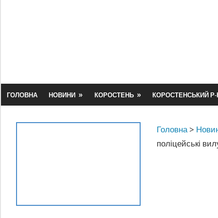
Skip
to
content
ГОЛОВНА
НОВИНИ
КОРОСТЕНЬ
КОРОСТЕНСЬКИЙ Р-
Головна
>
Новин
поліцейські ви