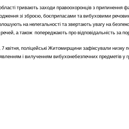
області тривають заходи правоохоронців з припинення фа
водження зі зброєю, боєприпасами та вибуховими речови
олошують на нелегальності та звертають увагу на безпеко
х речей, а також попереджають про відповідальність за п
 7 квітня, поліцейські Житомирщини зафіксували низку п
иявленням і вилученням вибухонебезпечних предметів у 