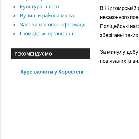
Культура і спорт
В Житомрській 
Вулиці и райони міста
незаконного по
Засоби масової інформації
Поліцейські наг
Громадські організації
зберіганні таки
За минулу добу,
РЕКОМЕНДУЄМО
пов’язаних із в
Курс валюти у Коростені