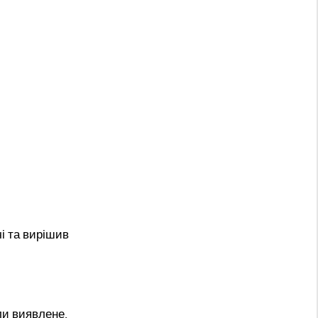
і та вирішив
ли виявлене.