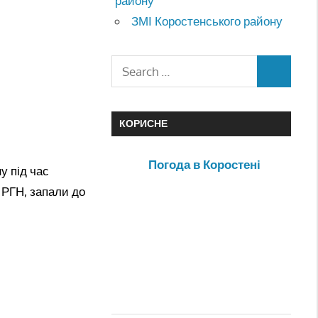
району
ЗМІ Коростенського району
КОРИСНЕ
Погода в Коростені
у під час
 РГН, запали до