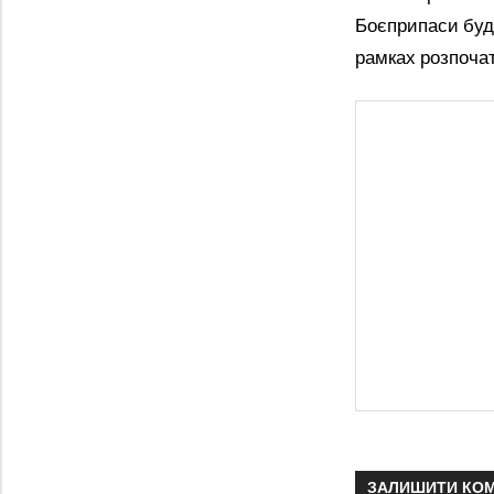
Боєприпаси буду
рамках розпоча
ЗАЛИШИТИ КО