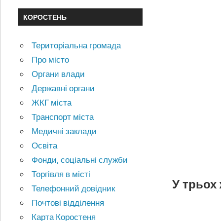
КОРОСТЕНЬ
Територіальна громада
Про місто
Органи влади
Державні органи
ЖКГ міста
Транспорт міста
Медичні заклади
Освіта
Фонди, соціальні служби
Торгівля в місті
У трьох
Телефонний довідник
Почтові відділення
Карта Коростеня