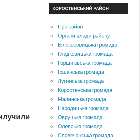
КОРОСТЕНСЬКИЙ РАЙОН
Про район
Органи влади району
Білокоровицька громада
Гладковицька громада
Горщиківська громада
Іршанська громада
Лугинська громада
Коростенська громада
Малинська громада
Народицька громада
вилучили
Овруцька громада
Олевська громада
Словечанська громада