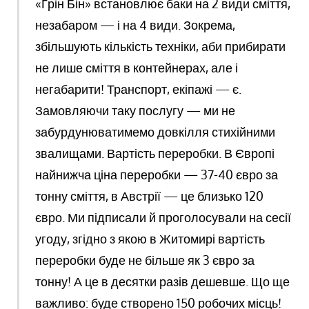
«Ґрін Бін» встановлює баки на 2 види сміття,
незабаром — і на 4 види. Зокрема,
збільшують кількість техніки, аби прибирати
не лише сміття в контейнерах, але і
негабарити! Транспорт, екіпажі — є.
Замовляючи таку послугу — ми не
забурдунюватимемо довкілля стихійними
звалищами. Вартість переробки. В Європі
найнижча ціна переробки — 37-40 євро за
тонну сміття, в Австрії — це близько 120
євро. Ми підписали й проголосували на сесії
угоду, згідно з якою в Житомирі вартість
переробки буде не більше як 3 євро за
тонну! А це в десятки разів дешевше. Що ще
важливо: буде створено 150 робочих місць!