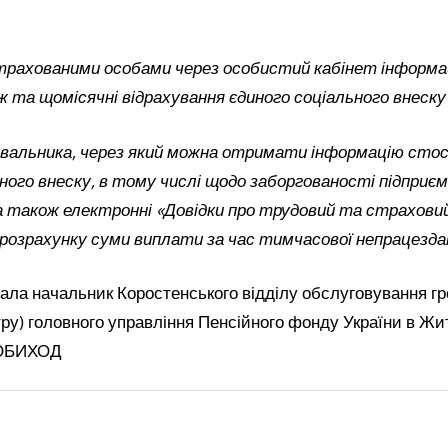
рахованими особами через особистий кабінет інформац
 та щомісячні відрахування єдиного соціального внеск
вальника, через який можна отримати інформацію сто
ного внеску, в тому числі щодо заборгованості підприє
а також електронні «Довідки про трудовий та страхови
я розрахунку суми виплати за час тимчасової непрацезд
ала начальник Коростенського відділу обслуговування г
тру) головного управління Пенсійного фонду України в Ж
 ОБИХОД