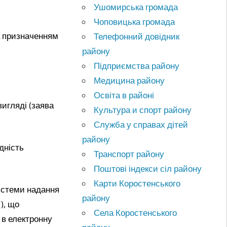
Ушомирська громада
Чоповицька громада
а призначенням
Телефонний довідник
району
Підприємства району
Медицина району
Освіта в районі
игляді (заява
Культура и спорт району
Служба у справах дітей
району
дність
Транспорт району
Поштові індекси сіл району
Карти Коростенського
системи надання
району
), що
Села Коростенського
 в електронну