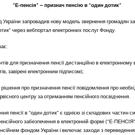
“Е-пенсія” – признач пенсію в “один дотик”
 України запровадив нову модель звернення громадян з
дотик” через вебпортал електронних послуг Фонду.
ає:
тів для призначення пенсії дистанційно в електронному в
тів, завірені електронним підписом);
 рішення про призначення пенсії повідомлення про необхі
рвісного центру за отриманням пенсійного посвідчення.
ння пенсії в “один дотик” є однією зі складових частин 
пенсійного забезпечення в електронній формі (“Е-ПЕНСІЯ”
нсійним фондом України і включає заходи з переведення