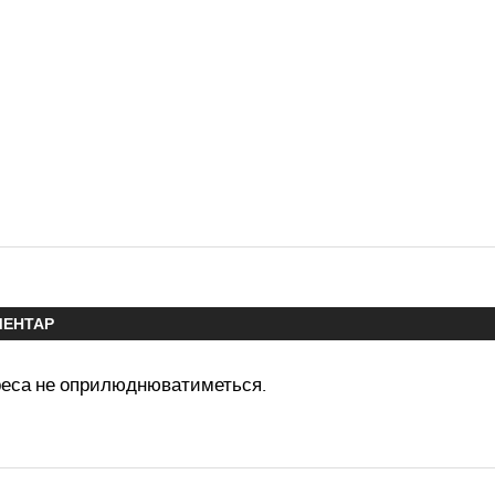
МЕНТАР
реса не оприлюднюватиметься.