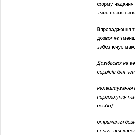
форму надання 
зменшення папер
Впровадження т
дозволяє зменши
забезпечує мак
Довідково: на 
сервісів для пе
налаштування 
перерахунку пе
особи);
отримання дові
сплачених внеск