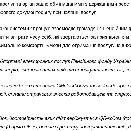
послуг та організацію обміну даними з державними реєс
ового документообігу при наданні послуг.
акої системи спрощує взаємодію громадян з Пенсійним 
ти витрати часу осіб, які звертаються за призначенням п
симально комфортні умови для отримання послуг, не вих
вебпорталі електронних послуг Пенсійного фонду України
нсіонерів, застрахованих осіб та страхувальників. Це, з
послуги безкоштовного СМС-інформування (щодо призн
нсії; сплати страхових внесків роботодавцем та страх
док, достовірність яких підтверджується QR-кодом (про
ів (форма ОК-5), витяг із реєстру застрахованих осіб, д