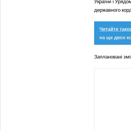
України і Урядо
державного корд
Читайте тако
на ще двох к
Заплановані змі