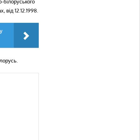
о-білоруського
 від 12.12.1998.
у
лорусь.