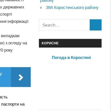
району
их державних
ЗМІ Коростенського району
аспорті
ння інформації
я випадкам
и) з огляду на
КОРИСНЕ
20 року
Погода в Коростені
у
асть
 паспорти на