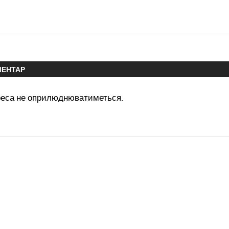
МЕНТАР
реса не оприлюднюватиметься.