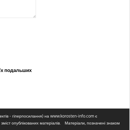
оїх подальших
ктів - гіперпосилання) на www.korosten-info.com є
 зміст опублікованих матеріалів.
Матеріали, позначені знаком