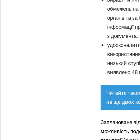
обмежень на 
органів та за
інформації п
з документа;
удосконалити
використання
низький ступі
виявлено 48 н
Читайте тако
на ще двох к
Заплановане від
можливість под