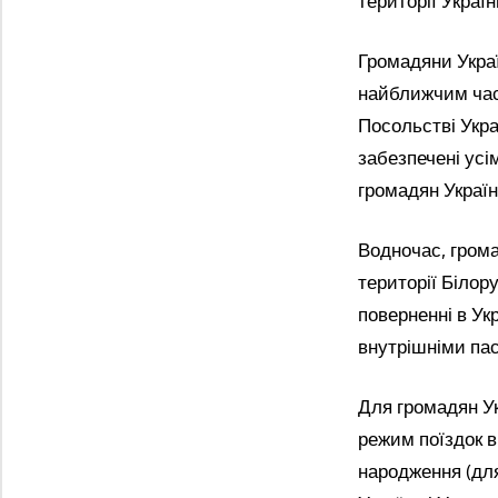
території Україн
Громадяни Украї
найближчим час
Посольстві Укра
забезпечені ус
громадян Україн
Водночас, грома
території Білор
поверненні в У
внутрішніми па
Для громадян У
режим поїздок в
народження (для 