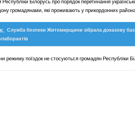
м Республіки Білорусь про порядок перетинання українськ
ону громадянами, які проживають у прикордонних районах,
ж:
Служба безпеки Житомирщини зібрала доказову баз
олаборантів
ни режиму поїздок не стосуються громадян Республіки Бі