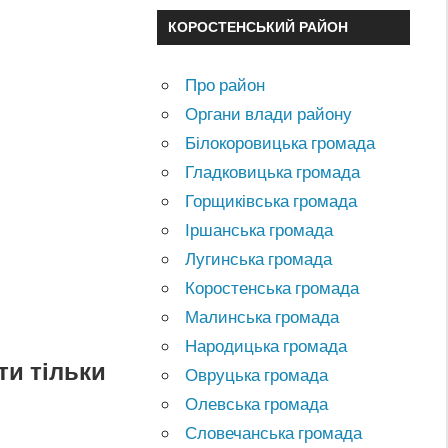
КОРОСТЕНСЬКИЙ РАЙОН
Про район
Органи влади району
Білокоровицька громада
Гладковицька громада
Горщиківська громада
Іршанська громада
Лугинська громада
Коростенська громада
Малинська громада
Народицька громада
ти тільки
Овруцька громада
Олевська громада
Словечанська громада