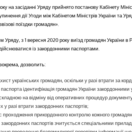
року на засіданні Уряду прийнято постанову Кабінету Мініс
упинення дії Угоди між Кабінетом Міністрів України та Ур
звізові поїздки громадян».
ям Уряду, з 1 вересня 2020 року виїзд громадян України в 
здійснюватися із закордонними паспортами.
зокрема, дозволить:
хист українських громадян, оскільки у разі втрати за кор
 паспорта ідентифікація громадян України закордонними
складною на відміну від оперативних процедур документ
 у разі втрати закордонних паспортів;
 проходження прикордонного контролю кожного громадяни
з закордонних паспортів зчитується спеціальними прила
ання проведення безпомилкової перевірки інформації що