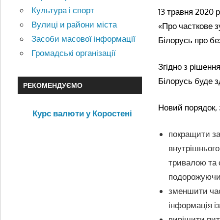
Культура і спорт
13 травня 2020 
Вулиці и райони міста
«Про часткове з
Засоби масової інформації
Білорусь про бе
Громадські організації
Згідно з рішенн
Білорусь буде 
РЕКОМЕНДУЄМО
Новий порядок, 
Курс валюти у Коростені
покращити за
внутрішнього
тривалою та 
подорожуючих
зменшити час
інформація і
вирішити пит