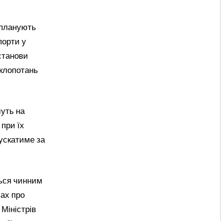
е планують
порти у
установи
клопотань
муть на
 при їх
ускатиме за
ться чинним
вах про
 Міністрів