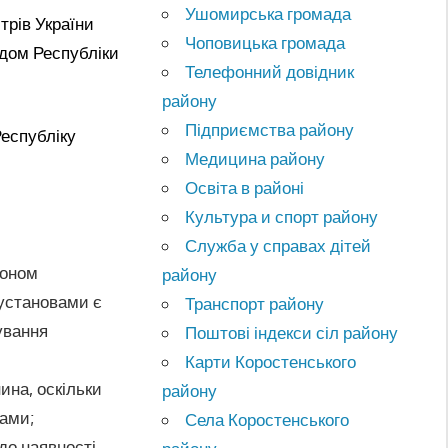
Ушомирська громада
трів України
Чоповицька громада
ядом Республіки
Телефонний довідник
району
Підприємства району
Республіку
Медицина району
Освіта в районі
Культура и спорт району
Служба у справах дітей
доном
району
 установами є
Транспорт району
ування
Поштові індекси сіл району
Карти Коростенського
на, оскільки
району
дами;
Села Коростенського
до наявності