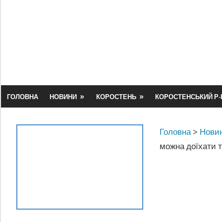
Skip
to
content
ГОЛОВНА
НОВИНИ
КОРОСТЕНЬ
КОРОСТЕНСЬКИЙ Р-
Головна
>
Новин
можна доїхати т