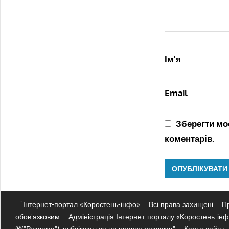
Ім'я
Email
Зберегти моє
коментарів.
"Інтернет-портал «Коростень-інфо».
Всі права захищені.
Пр
обов'язковим.
Адміністрація Інтернет-порталу «Коростень-інфо
®("Реклама"), публікуються на правах реклами".
Карта сайту