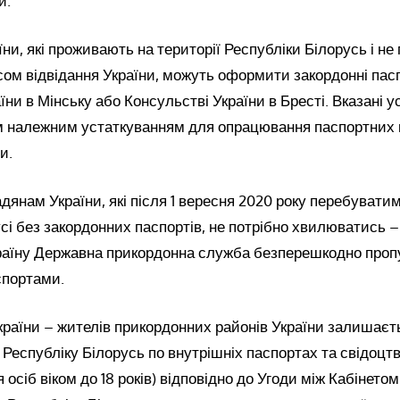
и.
ни, які проживають на території Республіки Білорусь і н
ом відвідання України, можуть оформити закордонні пас
їни в Мінську або Консульстві України в Бресті. Вказані 
ім належним устаткуванням для опрацювання паспортних 
и.
дянам України, які після 1 вересня 2020 року перебувати
усі без закордонних паспортів, не потрібно хвилюватись –
країну Державна прикордонна служба безперешкодно проп
спортами.
країни – жителів прикордонних районів України залишає
 Республіку Білорусь по внутрішніх паспортах та свідоцт
осіб віком до 18 років) відповідно до Угоди між Кабінетом