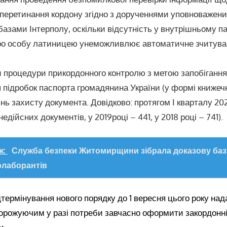
перетинання кордону згідно з дорученнями уповноважен
 базами Інтерполу, оскільки відсутність у внутрішньому п
ро особу латиницею унеможливлює автоматичне зчитува
 процедури прикордонного контролю з метою запобіганн
 підробок паспорта громадянина України (у формі книжечк
нь захисту документа. Довідково: протягом І кварталу 20
едійсних документів, у 2019році – 441, у 2018 році – 741).
ж:
Служба безпеки Житомирщини зібрала доказову баз
олаборантів
термінування нового порядку до 1 вересня цього року над
орожуючим у разі потреби завчасно оформити закордонні