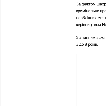
За фактом шахра
кримінальне про
необхідних екс
керівництвом Но
За чинним закон
3 до 8 років.