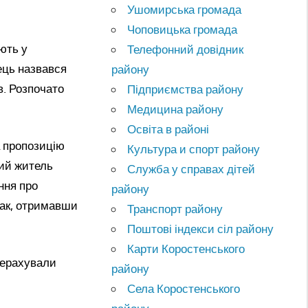
Ушомирська громада
Чоповицька громада
ють у
Телефонний довідник
ець назвався
району
в. Розпочато
Підприємства району
Медицина району
Освіта в районі
а пропозицію
Культура и спорт району
ний житель
Служба у справах дітей
ння про
району
нак, отримавши
Транспорт району
Поштові індекси сіл району
Карти Коростенського
ерерахували
району
Села Коростенського