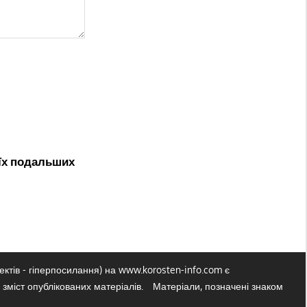
оїх подальших
ктів - гіперпосилання) на www.korosten-info.com є
 зміст опублікованих матеріалів.
Матеріали, позначені знаком