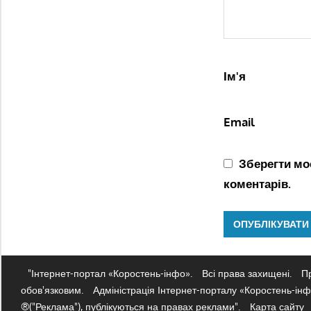
Ім'я
Email
Зберегти моє
коментарів.
"Інтернет-портал «Коростень-інфо».
Всі права захищені.
Пр
обов'язковим.
Адміністрація Інтернет-порталу «Коростень-інфо
®("Реклама"), публікуються на правах реклами".
Карта сайту