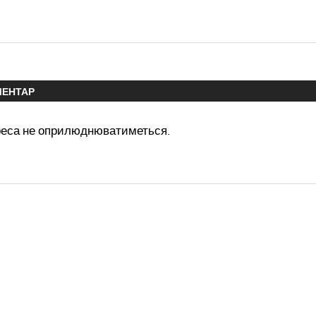
МЕНТАР
реса не оприлюднюватиметься.