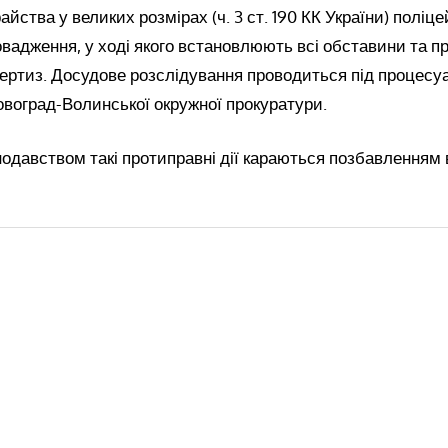
йства у великих розмірах (ч. 3 ст. 190 КК України) поліце
вадження, у ході якого встановлюють всі обставини та п
пертиз. Досудове розслідування проводиться під процес
воград-Волинської окружної прокуратури.
одавством такі протиправні дії караються позбавленням в