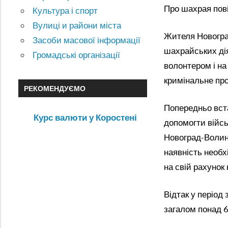
Про шахрая пові
Культура і спорт
Вулиці и райони міста
Жителя Новогра
Засоби масової інформації
шахрайських дія
Громадські організації
волонтером і на
кримінальне пр
РЕКОМЕНДУЄМО
Попередньо вста
Курс валюти у Коростені
допомогти війсь
Новоград-Волинс
наявність необх
на свій рахунок
Відтак у період
загалом понад 6