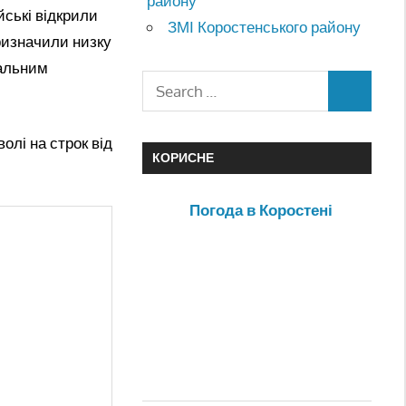
району
йські відкрили
ЗМІ Коростенського району
ризначили низку
уальним
олі на строк від
КОРИСНЕ
Погода в Коростені