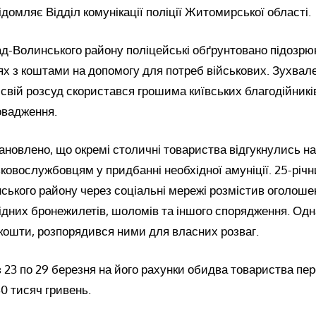
домляє Відділ комунікації поліції Житомирської області.
д-Волинського району поліцейські обґрунтовано підозрю
х з коштами на допомогу для потреб військових. Зухвал
 свій розсуд скористався грошима київських благодійникі
овадження.
новлено, що окремі столичні товариства відгукнулись н
ковослужбовцям у придбанні необхідної амуніції. 25-річ
ького району через соціальні мережі розмістив оголоше
ідних бронежилетів, шоломів та іншого спорядження. Од
 кошти, розпорядився ними для власних розваг.
 з 23 по 29 березня на його рахунки обидва товариства п
0 тисяч гривень.