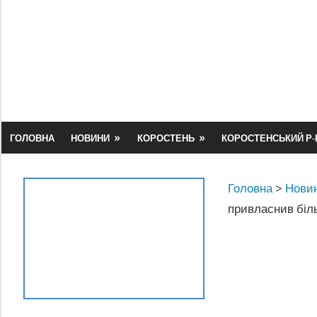
Skip
to
content
ГОЛОВНА
НОВИНИ
КОРОСТЕНЬ
КОРОСТЕНСЬКИЙ Р-
Головна
>
Новин
привласнив біль