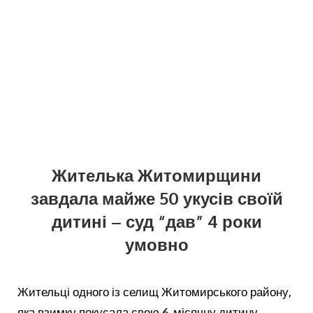
Жителька Житомирщини
завдала майже 50 укусів своїй
дитині – суд “дав” 4 роки
умовно
Жительці одного із селищ Житомирського району,
яка взимку покусала свою 6-місячну дитину,