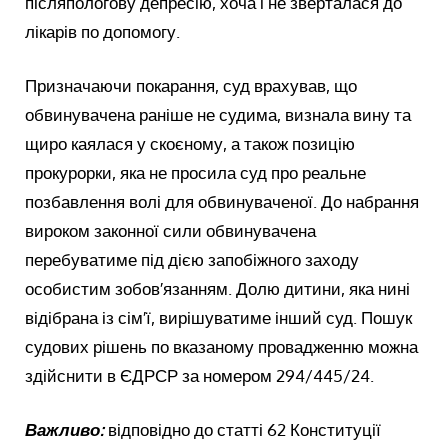
післяпологову депресію, хоча і не зверталася до
лікарів по допомогу.
Призначаючи покарання, суд врахував, що
обвинувачена раніше не судима, визнала вину та
щиро каялася у скоєному, а також позицію
прокурорки, яка не просила суд про реальне
позбавлення волі для обвинуваченої. До набрання
вироком законної сили обвинувачена
перебуватиме під дією запобіжного заходу
особистим зобов′язанням. Долю дитини, яка нині
відібрана із сім′ї, вирішуватиме інший суд. Пошук
судових рішень по вказаному провадженню можна
здійснити в ЄДРСР за номером 294/445/24.
Важливо:
відповідно до статті 62 Конституції