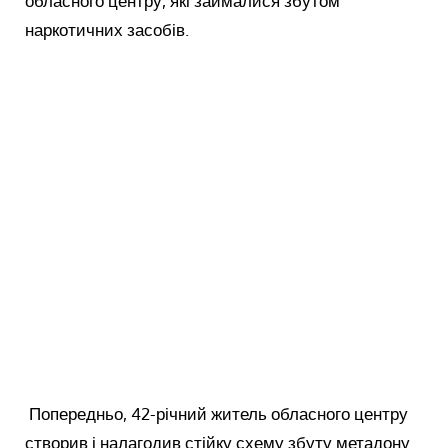
обласного центру, які займалися збутом
наркотичних засобів.
Попередньо, 42-річний житель обласного центру
створив і налагодив стійку схему збуту метадону.