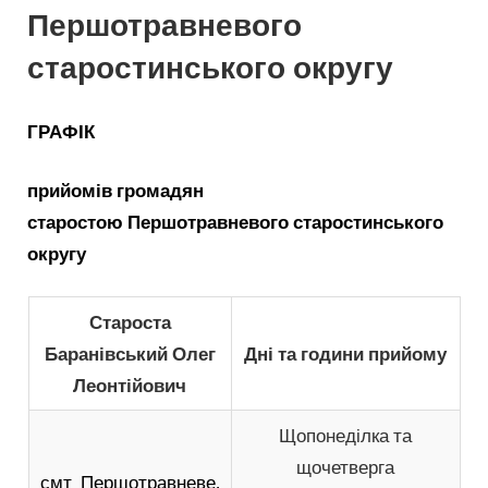
Першотравневого
старостинського округу
ГРАФІК
прийомів громадян
старостою
Першотравневого старостинського
округу
Староста
Баранівський Олег
Дні та години прийому
Леонтійович
Щопонеділка та
щочетверга
смт. Першотравневе,