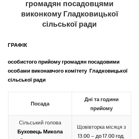
громадян посадовцями
виконкому Гладковицької
сільської ради
ГРАФІК
особистого прийому громадян
посадовими
особами виконавчого комітету Гладковицької
сільської ради
Дні та години
Посада
прийому
Сільський голова
Щовівторка місяця з
Буховець Микола
13.00 – до 17.00 год.