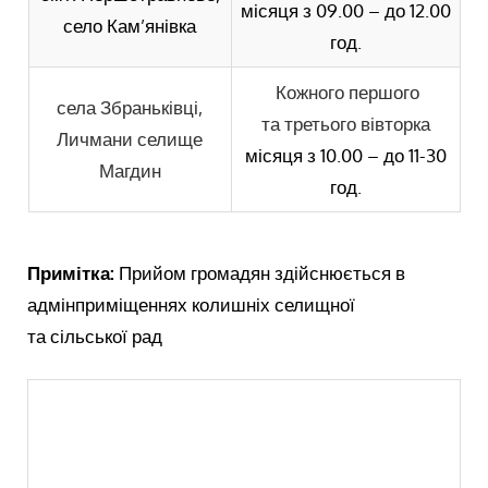
місяця з 09.00 – до 12.00
село Кам’янівка
год.
Кожного першого
села Збраньківці,
та третього вівторка
Личмани селище
місяця з 10.00 – до 11-30
Магдин
год.
Примітка:
Прийом громадян здійснюється в
адмінприміщеннях колишніх селищної
та сільської рад