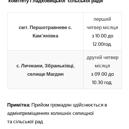
комітету Гладковицької сільської ради
перший
смт.
Першотравневе с.
четвер місяця
Кам
’
янівка
з 10.00 до
12.00год.
другий четвер
c.
Личмани,
Збраньківці,
місяця
селище Магдин
з 09.00 до
10.30 год.
Примітка:
Прийом громадян здійснюється в
адмінприміщеннях колишніх селищної
та сільської рад