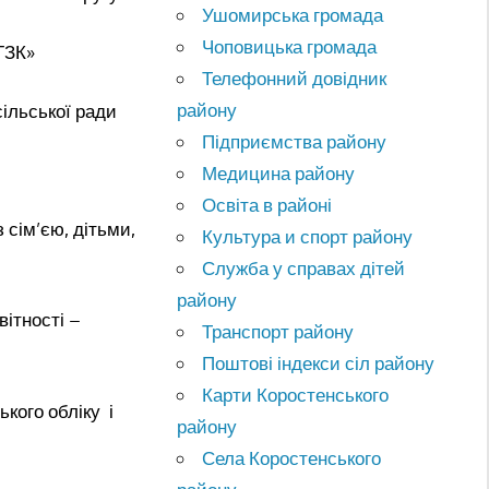
Ушомирська громада
Чоповицька громада
ГЗК»
Телефонний довідник
району
ільської ради
Підприємства району
Медицина району
Освіта в районі
 сім’єю, дітьми,
Культура и спорт району
Служба у справах дітей
району
вітності –
Транспорт району
Поштові індекси сіл району
Карти Коростенського
ького обліку і
району
Села Коростенського