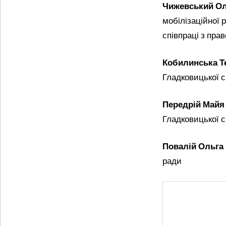
Чижевський О
мобілізаційної 
співпраці з пр
Кобилинська Т
Гладковицької с
Передрій Майя
Гладковицької с
Повалій Ольга
ради