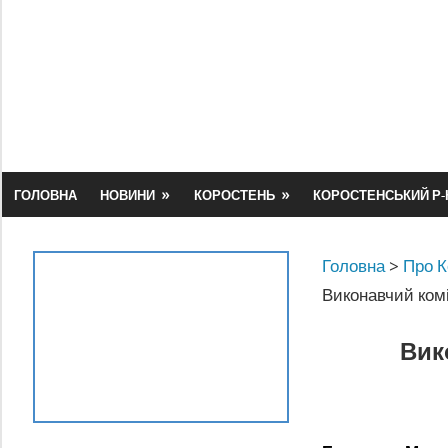
Skip
to
content
ГОЛОВНА
НОВИНИ
КОРОСТЕНЬ
КОРОСТЕНСЬКИЙ Р-
Головна
>
Про К
Виконавчий комі
Вик