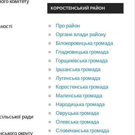
ого комітету
КОРОСТЕНСЬКИЙ РАЙОН
Про район
ьності
Органи влади району
Білокоровицька громада
Гладковицька громада
Горщиківська громада
Іршанська громада
Лугинська громада
Коростенська громада
Малинська громада
Народицька громада
Овруцька громада
сільської ради
Олевська громада
Словечанська громада
ського округу