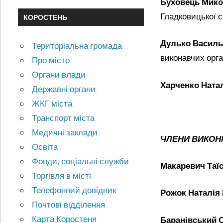
Буховець Мико
Гладковицької с
КОРОСТЕНЬ
Дулько Василь
Територіальна громада
виконавчих орга
Про місто
Органи влади
Харченко Ната
Державні органи
ЖКГ міста
Транспорт міста
Медичні заклади
ЧЛЕНИ ВИКОН
Освіта
Фонди, соціальні служби
Макаревич Таїс
Торгівля в місті
Телефонний довідник
Рожок Наталія 
Почтові відділення
Карта Коростеня
Баранівський 