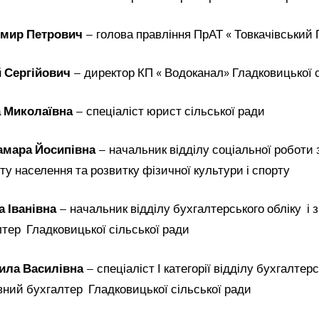
мир Петрович
– голова правління ПрАТ « Товкачівський 
 Сергійович
– директор КП « Водоканал» Гладковицької с
 Миколаївна
– спеціаліст юрист сільської ради
амара Йосипівна
– начальник відділу соціальної роботи з
у населення та розвитку фізичної культури і спорту
 Іванівна
– начальник відділу бухгалтерського обліку і з
тер Гладковицької сільської ради
ила Василівна
– спеціаліст І категорії відділу бухгалтерс
овний бухгалтер Гладковицької сільської ради