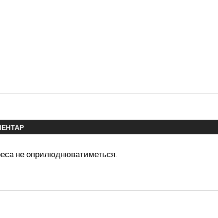
МЕНТАР
реса не оприлюднюватиметься.