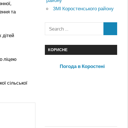
району
нної,
ЗМІ Коростенського району
ення та
 дітей
КОРИСНЕ
о ліцею
Погода в Коростені
ої сільської