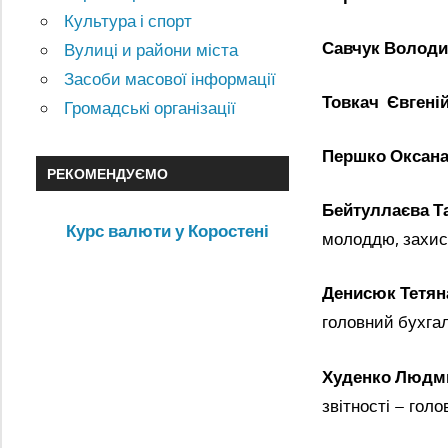
Культура і спорт
Савчук Володи
Вулиці и райони міста
Засоби масової інформації
Товкач Євгеній
Громадські організації
Першко Оксана
РЕКОМЕНДУЄМО
Бейтуллаєва Т
Курс валюти у Коростені
молоддю, захист
Денисюк Тетяна
головний бухгал
Худенко Людм
звітності – гол