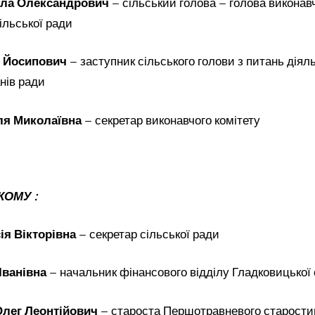
ла Олександрович
– сільський голова – голова виконавч
ільської ради
 Йосипович
– заступник сільського голови з питань діял
нів ради
ля Миколаївна
– секретар виконавчого комітету
КОМУ :
ія Вікторівна
– секретар сільської ради
Іванівна
– начальник фінансового відділу Гладковицької 
Олег Леонтійович
– староста Першотравневого старостин