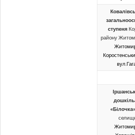
Ковалівсь
загальноос
ступеня
Ко
району Житоми
Житомир
Коростенський
вул.Гага
Іршанськ
дошкіль
«Білочка
селищн
Житомир