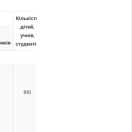
Кількість
Підвезення
дітей,
шкільним
учнів,
автобусом
иків
студентів
(осіб)
810
68