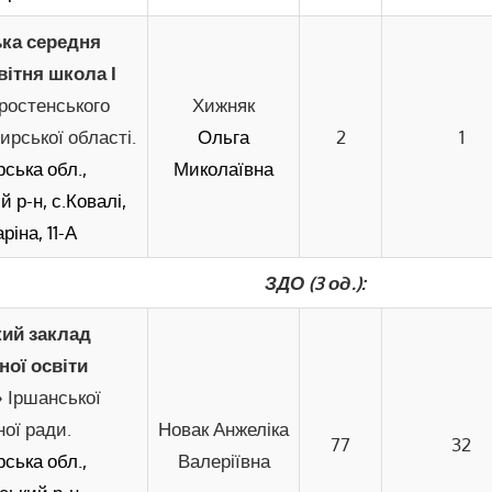
ка середня
вітня школа І
ростенського
Хижняк
рської області.
Ольга
2
1
ська обл.,
Миколаївна
 р-н, с.Ковалі,
ріна, 11-А
ЗДО (3 од.):
ий заклад
ної освіти
»
Іршанської
ої ради.
Новак Анжеліка
77
32
ська обл.,
Валеріївна