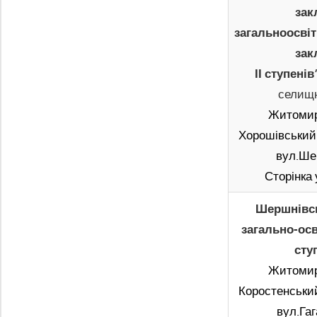
зак
загальноосвіт
зак
ІІ ступені
селищн
Житомир
Хорошівський 
вул.Ше
Сторінка
Шершнівсь
загально-осв
сту
Житомир
Коростенський
вул.Гаг