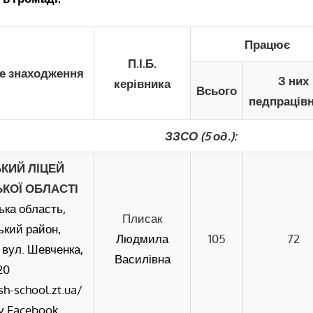
Працює
П.І.Б.
це знаходження
З них
керівника
Всього
педпрацівн
ЗЗСО (5 од.):
ЬКИЙ
ЛІЦЕЙ
КОЇ ОБЛАСТІ
ка область,
Плисак
ький район,
Людмила
105
72
 вул. Шевченка,
Василівна
20
rsh-school.zt.ua/
 у Facebook