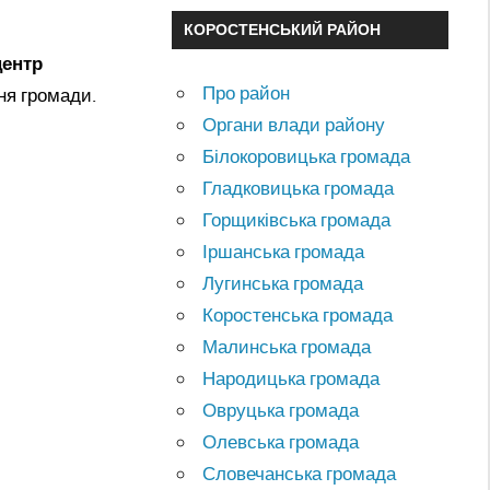
КОРОСТЕНСЬКИЙ РАЙОН
центр
Про район
ня громади.
Органи влади району
Білокоровицька громада
Гладковицька громада
Горщиківська громада
Іршанська громада
Лугинська громада
Коростенська громада
Малинська громада
Народицька громада
Овруцька громада
Олевська громада
Словечанська громада