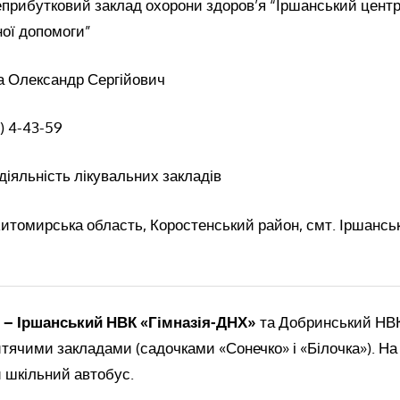
прибутковий заклад охорони здоров’я “Іршанський центр
ної допомоги”
ка Олександр Сергійович
) 4-43-59
 діяльність лікувальних закладів
Житомирська область, Коростенський район, смт. Іршанськ
 – Іршанський НВК «Гімназія-ДНХ»
та Добринський НВК
ячими закладами (садочками «Сонечко» і «Білочка»). На
 шкільний автобус.