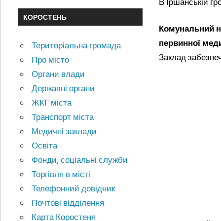
В Іршанській гр
КОРОСТЕНЬ
Комунальний н
первинної мед
Територіальна громада
Заклад забезпе
Про місто
Органи влади
Державні органи
ЖКГ міста
Транспорт міста
Медичні заклади
Освіта
Фонди, соціальні служби
Торгівля в місті
Телефонний довідник
Почтові відділення
Карта Коростеня