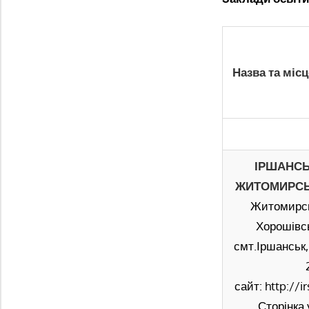
Назва та міс
ІРШАНС
ЖИТОМИРСЬ
Житомирсь
Хорошівс
смт.Іршанськ,
сайт: http://i
Сторінка