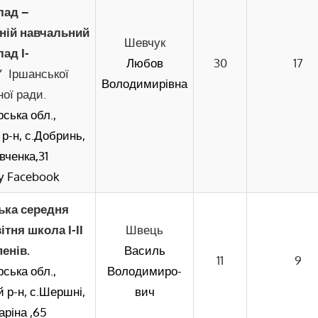
лад –
ній навчальний
Шевчук
лад І-
Любов
30
17
в”
Іршанської
Володимирівна
ої ради.
ська обл.,
р-н, с.Добринь,
вченка,31
 у Facebook
ка середня
ітня школа І-ІІ
Швець
пенів.
Василь
11
9
ська обл.,
Володимиро-
 р-н, с.Шершні,
вич
аріна ,65