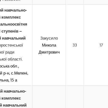
й навчально-
 комплекс
гальноосвітня
І ступенів –
 навчальний
Закусило
ростенської
Микола
33
17
ної ради
Дмитрович
кої області.
ська обл.,
 р-н, с.Мелені,
льна, 15 а
й навчально-
 комплекс
й навчальний