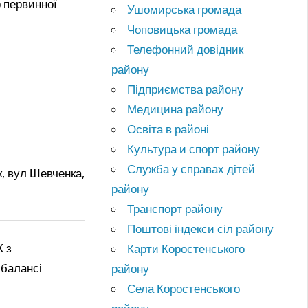
 первинної
Ушомирська громада
Чоповицька громада
Телефонний довідник
району
Підприємства району
Медицина району
Освіта в районі
Культура и спорт району
Служба у справах дітей
, вул.Шевченка,
району
Транспорт району
Поштові індекси сіл району
 з
Карти Коростенського
 балансі
району
Села Коростенського