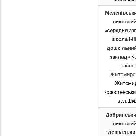
Меленівськи
виховний
«середня за
школа І-ІІ
дошкільний
заклад»
Ко
район
Житомирсь
Житомир
Коростенський
вул.Шкі
Добринськи
виховний
“Дошкільни