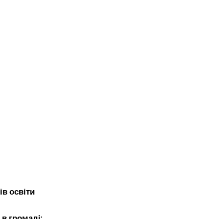
ів освіти
 в громаді: