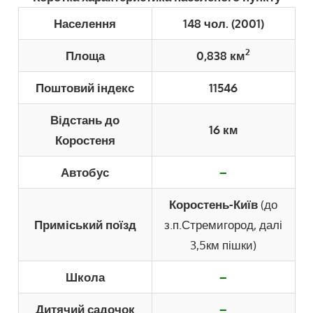
Населення
148 чол. (2001)
2
Площа
0,838 км
Поштовий індекс
11546
Відстань до
16 км
Коростеня
Автобус
–
Коростень-Київ
(до
Приміський поїзд
з.п.Стремигород, далі
3,5км пішки)
Школа
–
Дитячий садочок
–