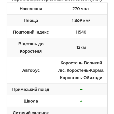
Населення
270 чол.
Площа
1,869 км²
Поштовий індекс
11540
Відстань до
12км
Коростеня
Коростень-Великий
Автобус
ліс, Коростень-Корма,
Коростень-Обиходи
Приміський поїзд
–
Школа
+
Дитячий садочок
–