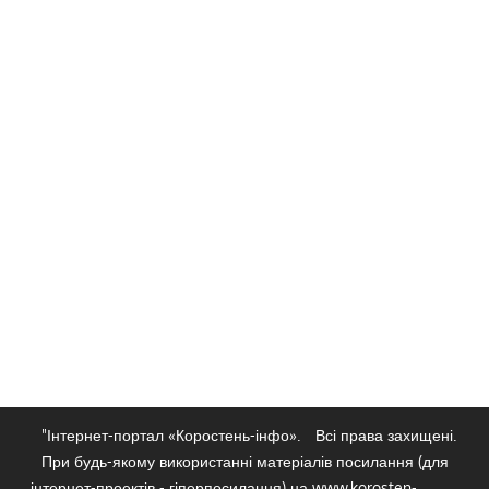
"Інтернет-портал «Коростень-інфо».
Всі права захищені.
При будь-якому використанні матеріалів посилання (для
інтернет-проектів - гіперпосилання) на www.korosten-