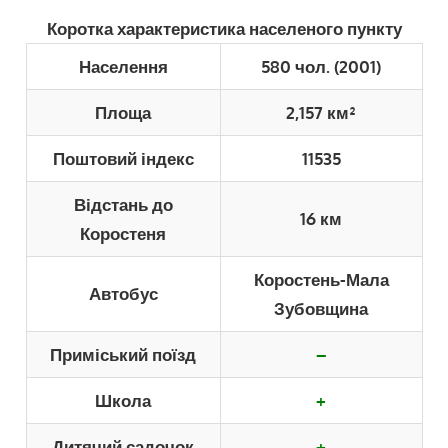
Коротка характеристика населеного пункту
Населення
580 чол. (2001)
Площа
2,157 км²
Поштовий індекс
11535
Відстань до
16 км
Коростеня
Коростень-Мала
Автобус
Зубовщина
Приміський поїзд
–
Школа
+
Дитячий садочок
+