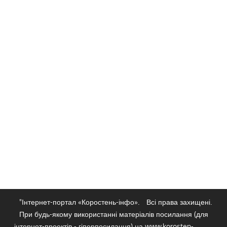
"Інтернет-портал «Коростень-інфо».
Всі права захищені.
При будь-якому використанні матеріалів посилання (для
інтернет-проектів - гіперпосилання) на www.korosten-