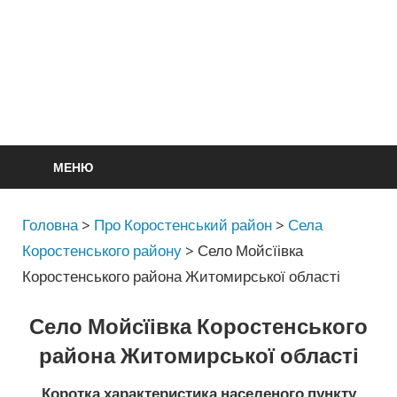
МЕНЮ
Головна
>
Про Коростенський район
>
Села
Коростенського району
>
Село Мойсїівка
Коростенського района Житомирської області
Село Мойсїівка Коростенського
района Житомирської області
Коротка характеристика населеного пункту