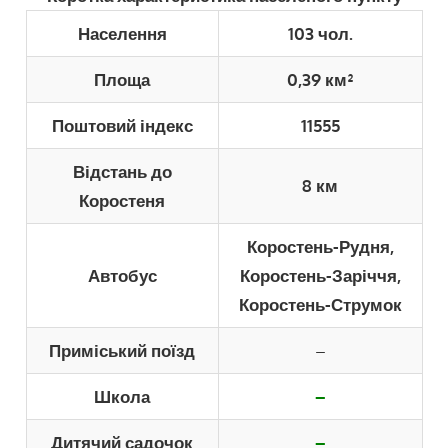
Населення
103 чол.
Площа
0,39 км²
Поштовий індекс
11555
Відстань до
8 км
Коростеня
Коростень-Рудня,
Автобус
Коростень-Заріччя,
Коростень-Струмок
Приміський поїзд
–
Школа
–
Дитячий садочок
–