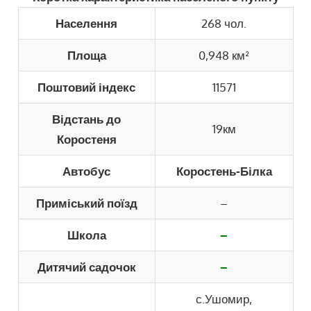
Населення
268 чол.
Площа
0,948 км²
Поштовий індекс
11571
Відстань до
19км
Коростеня
Автобус
Коростень-Білка
Приміський поїзд
–
Школа
–
Дитячий садочок
–
с.Ушомир,