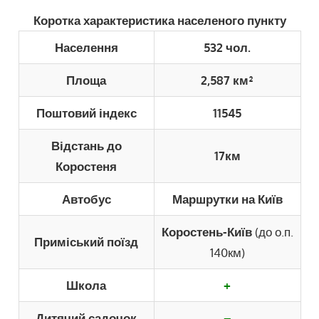
Коротка характеристика населеного пункту
Населення
532 чол.
Площа
2,587 км²
Поштовий індекс
11545
Відстань до
17км
Коростеня
Автобус
Маршрутки на Київ
Коростень-Київ
(до о.п.
Приміський поїзд
140км)
Школа
+
Дитячий садочок
–