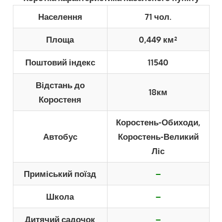
Населення
71 чол.
Площа
0,449 км²
Поштовий індекс
11540
Відстань до
18км
Коростеня
Коростень-Обиходи,
Автобус
Коростень-Великий
Ліс
Приміський поїзд
–
Школа
–
Дитячий садочок
–