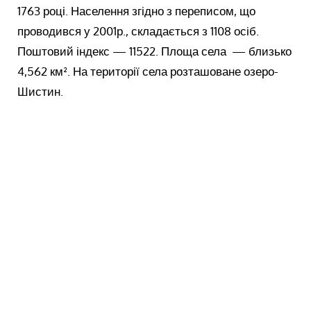
1763 році. Населення згідно з переписом, що
проводився у 2001р., складається з 1108 осіб.
Поштовий індекс — 11522. Площа села — близько
4,562 км². На території села розташоване озеро-
Шистин.