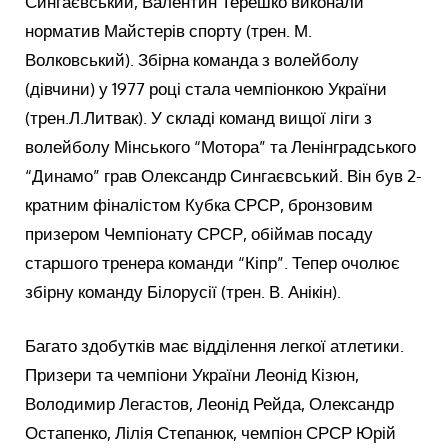
Сингаєвський, Валентин Терешко виконали
норматив Майстерів спорту (трен. М.
Волковський). Збірна команда з волейболу
(дівчини) у 1977 році стала чемпіонкою України
(трен.Л.Литвак). У складі команд вищої ліги з
волейболу Мінського “Мотора” та Ленінградського
“Динамо” грав Олександр Сингаєвський. Він був 2-
кратним фіналістом Кубка СРСР, бронзовим
призером Чемпіонату СРСР, обіймав посаду
старшого тренера команди “Кіпр”. Тепер очолює
збірну команду Білорусії (трен. В. Анікін).
Багато здобутків має відділення легкої атлетики.
Призери та чемпіони України Леонід Кізюн,
Володимир Легастов, Леонід Рейда, Олександр
Остапенко, Лілія Степанюк, чемпіон СРСР Юрій