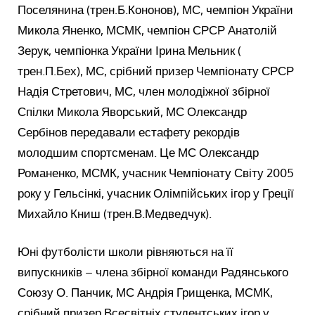
Поселянина (трен.Б.Кононов), МС, чемпіон України
Микола Яненко, МСМК, чемпіон СРСР Анатолій
Зерук, чемпіонка України Ірина Мельник (
трен.П.Бех), МС, срібний призер Чемпіонату СРСР
Надія Стретович, МС, член молодіжної збірної
Спілки Микола Яворський, МС Олександр
Сербінов передавали естафету рекордів
молодшим спортсменам. Це МС Олександр
Романенко, МСМК, учасник Чемпіонату Світу 2005
року у Гельсінкі, учасник Олімпійських ігор у Греції
Михайло Книш (трен.В.Медведчук).
Юні футболісти школи рівняються на її
випускників – члена збірної команди Радянського
Союзу О. Панчик, МС Андрія Грищенка, МСМК,
срібний призер Всесвітніх студентських ігор у