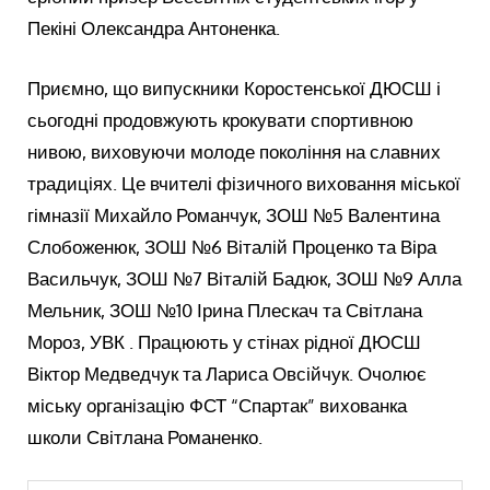
Пекіні Олександра Антоненка.
Приємно, що випускники Коростенської ДЮСШ і
сьогодні продовжують крокувати спортивною
нивою, виховуючи молоде покоління на славних
традиціях. Це вчителі фізичного виховання міської
гімназії Михайло Романчук, ЗОШ №5 Валентина
Слобоженюк, ЗОШ №6 Віталій Проценко та Віра
Васильчук, ЗОШ №7 Віталій Бадюк, ЗОШ №9 Алла
Мельник, ЗОШ №10 Ірина Плескач та Світлана
Мороз, УВК . Працюють у стінах рідної ДЮСШ
Віктор Медведчук та Лариса Овсійчук. Очолює
міську організацію ФСТ “Спартак” вихованка
школи Світлана Романенко.