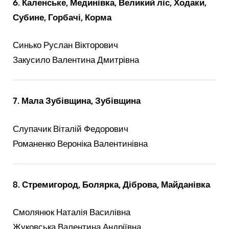
6. Каленське, Мединівка, Великий ліс, Ходаки,
Субине, Горбачі, Корма
Синько Руслан Вікторович
Закусило Валентина Дмитрівна
7. Мала Зубівщина, Зубівщина
Слупачик Віталій Федорович
Романенко Вероніка Валентинівна
8. Стремигород, Болярка, Діброва, Майданівка
Смолянюк Наталія Василівна
Жуковська Валентина Андріївна