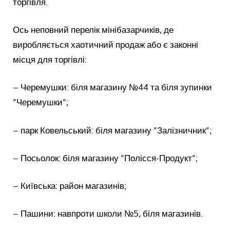
торгівля.
Ось неповний перелік мінібазарчиків, де
виробляється хаотичний продаж або є законні
місця для торгівлі:
– Черемушки: біля магазину №44 та біля зупинки
”Черемушки”;
– парк Ковельський: біля магазину ”Залізничник”;
– Посьолок: біля магазину ”Полісся-Продукт”;
– Київська: район магазинів;
– Пашини: навпроти школи №5, біля магазинів.