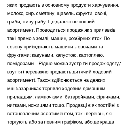
яких продають в основному продукти харчування:
молоко, сир, сметану, щавель, фрукти, овочі,
гриби, живу рибу. Це далеко не повний
асортимент. Проводиться продаж як з прилавків,
так і прямо з землі, машин, розбірних яток. По
сезону приїжджають машини з овочами та
фруктами: кавунами, капустою, картоплею,
помідорами… Рідше можна зустріти продаж одягу/
взуття (переважно продають дитячий ходовий
асортимент). Також здійснюється на деяких
мінібазарчиках торгівля ходовим домашнім
приладдям: лампочками, батарейками, сірниками,
нитками, ножицями тощо. Продавці є як постійні з
встановленим асортиментом, так і переїзні, які
торгують або за певним графіком, або де краща