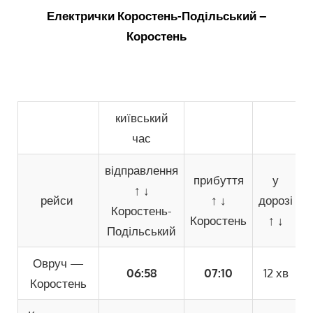
Електрички Коростень-Подільський –
Коростень
київський
час
відправлення
прибуття
у
↑
↓
рейси
↑
↓
дорозі
з
Коростень-
Коростень
↑
↓
Подiльський
Овруч
—
06:58
07:10
12 хв
Коростень