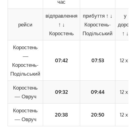
час
відправлення
прибуття
↑
↓
у
рейси
↑
↓
Коростень-
дорозі
Коростень
Подiльський
↑
↓
Коростень
—
07:42
07:53
12 хв
Коростень-
Подiльський
Коростень
09:32
09:44
12 хв
—
Овруч
Коростень
20:38
20:50
12 хв
—
Овруч