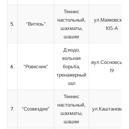
Теннис
настольный,
ул.Маяковского
5.
“Витязь”
шахматы,
105-А
шашки
Дзюдо,
вольная
вул.Сосновськог
6.
“Ровесник”
борьба,
19
тренажерный
зал
Теннис
настольный,
7.
“Созвездие”
ул.Каштановая, 
шахматы,
шашки