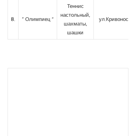
Теннис
настольный,
8.
” Олимпиец “
ул.Кривоноса, 
шахматы,
шашки