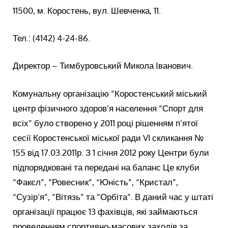
11500, м. Коростень, вул. Шевченка, 11.
Тел.: (4142) 4-24-86.
Директор – Тимбуровський Микола Іванович.
Комунальну організацію “Коростенський міський
центр фізичного здоров’я населення “Спорт для
всіх” було створено у 2011 році рішенням п’ятої
сесії Коростенської міської ради VI скликання №
155 від 17.03.2011р. З 1 січня 2012 року Центри були
підпорядковані та передані на баланс Це клуби
“Факєл”, “Ровесник”, “Юність”, “Кристал”,
“Сузір’я”, “Вітязь” та “Орбіта”. В даний час у штаті
організації працює 13 фахівців, які займаються
проведенням спортивно-масових заходів за