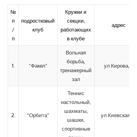
№
Кружки и
п
подростковый
секции,
адрес
/
клуб
работающих
п
в клубе
Вольная
борьба,
1.
“Факел”
ул.Кирова, 11
тренажерный
зал
Теннис
настольный,
шахматы,
2.
“Орбита”
ул.Киевская, 17
шашки,
спортивные