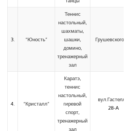
танцы
Теннис
настольный,
шахматы,
3.
“Юность”
шашки,
Грушевского, 3
домино,
тренажерный
зал
Каратэ,
теннис
настольный,
вул.Гастелло,
4.
“Кристалл”
гиревой
28-А
спорт,
тренажерный
зал