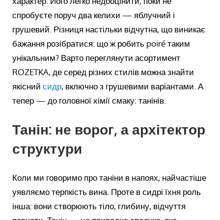
характер. Його легко недооцінити, поки не
спробуєте поруч два келихи — яблучний і
грушевий. Різниця настільки відчутна, що виникає
бажання розібратися: що ж робить poiré таким
унікальним? Варто переглянути асортимент
ROZETKA, де серед різних стилів можна знайти
якісний
сидр
, включно з грушевими варіантами. А
тепер — до головної хімії смаку: танінів.
Танін: не ворог, а архітектор
структури
Коли ми говоримо про таніни в напоях, найчастіше
уявляємо терпкість вина. Проте в сидрі їхня роль
інша: вони створюють тіло, глибину, відчуття