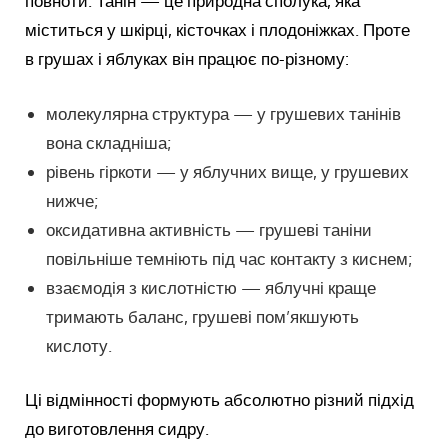
повноти. Танін — це природна сполука, яка
міститься у шкірці, кісточках і плодоніжках. Проте
в грушах і яблуках він працює по-різному:
молекулярна структура — у грушевих танінів
вона складніша;
рівень гіркоти — у яблучних вище, у грушевих
нижче;
оксидативна активність — грушеві таніни
повільніше темніють під час контакту з киснем;
взаємодія з кислотністю — яблучні краще
тримають баланс, грушеві пом’якшують
кислоту.
Ці відмінності формують абсолютно різний підхід
до виготовлення сидру.