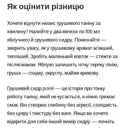
Як оцінити різницю
Хочете відчути нюанс грушевого таніну за
хвилину? Налийте у два келихи по 100 мл
яблучного й грушевого сидру. Понюхайте —
зверніть увагу, як у грушевому аромат м’якший,
тепліший. Зробіть маленький ковток — стежте за
післясмаком. Яблуко залишить чітку терпку лінію,
груша — гладку, округлу, майже кремову.
Грушевий сидр poiré — це історія про тонку
роботу таніну, який не кусається, а ніжно тримає
смак. Він створює глибину без агресії, солодкість
без цукру і текстуру без ваги. Якщо ви хочете
відкрити для себе інший вимір сидру — почніть