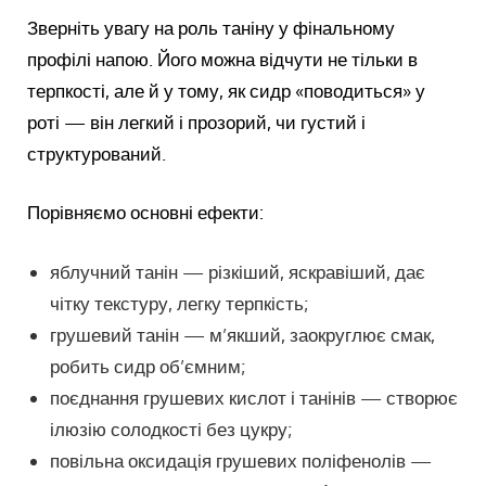
Зверніть увагу на роль таніну у фінальному
профілі напою. Його можна відчути не тільки в
терпкості, але й у тому, як сидр «поводиться» у
роті — він легкий і прозорий, чи густий і
структурований.
Порівняємо основні ефекти:
яблучний танін — різкіший, яскравіший, дає
чітку текстуру, легку терпкість;
грушевий танін — м’якший, заокруглює смак,
робить сидр об’ємним;
поєднання грушевих кислот і танінів — створює
ілюзію солодкості без цукру;
повільна оксидація грушевих поліфенолів —