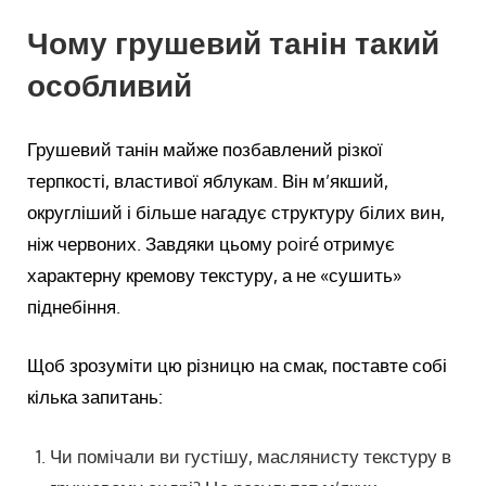
Чому грушевий танін такий
особливий
Грушевий танін майже позбавлений різкої
терпкості, властивої яблукам. Він м’якший,
округліший і більше нагадує структуру білих вин,
ніж червоних. Завдяки цьому poiré отримує
характерну кремову текстуру, а не «сушить»
піднебіння.
Щоб зрозуміти цю різницю на смак, поставте собі
кілька запитань:
Чи помічали ви густішу, маслянисту текстуру в