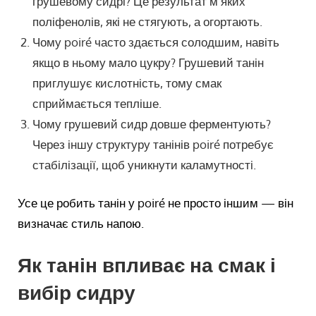
грушевому сидрі? Це результат м’яких
поліфенолів, які не стягують, а огортають.
Чому poiré часто здається солодшим, навіть
якщо в ньому мало цукру? Грушевий танін
приглушує кислотність, тому смак
сприймається тепліше.
Чому грушевий сидр довше ферментують?
Через іншу структуру танінів poiré потребує
стабілізації, щоб уникнути каламутності.
Усе це робить танін у poiré не просто іншим — він
визначає стиль напою.
Як танін впливає на смак і
вибір сидру