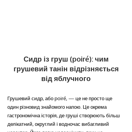
Сидр із груш (poiré): чим
грушевий танін відрізняється
від яблучного
Грушевий сидр, або poiré, — це не просто ще
один різновид знайомого напою. Це окрема
гастрономічна історія, де груші створюють більш
делікатний, округлий і водночас вибагливий