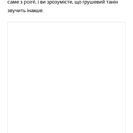
саме з poiré, і ви зрозумієте, що грушевий танін
звучить інакше.