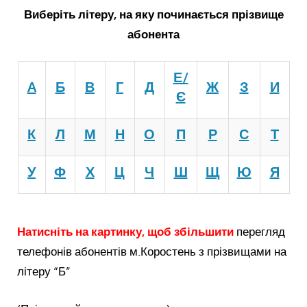
Виберіть літеру, на яку починається прізвище
абонента
Е/
A
Б
В
Г
Д
Ж
З
И
Є
К
Л
М
Н
О
П
Р
С
Т
У
Ф
Х
Ц
Ч
Ш
Щ
Ю
Я
Натисніть на картинку, щоб збільшити
перегляд
телефонів абонентів м.Коростень з прізвищами на
літеру “Б”