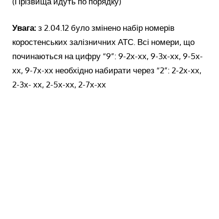
(Прізвища йдуть по порядку)
Увага:
з 2.04.12 було змінено набір номерів
коростенських залізничних АТС. Всі номери, що
починаються на цифру “9”: 9-2х-хх, 9-3х-хх, 9-5х-
хх, 9-7х-хх необхідно набирати через “2”: 2-2х-хх,
2-3х- хх, 2-5х-хх, 2-7х-хх