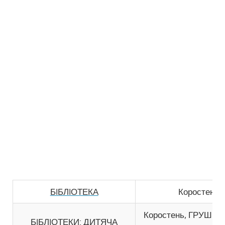
БIБЛIОТЕКА
Коростень,
Коростень, ГРУШЕ
БIБЛIОТЕКИ: ДИТЯЧА