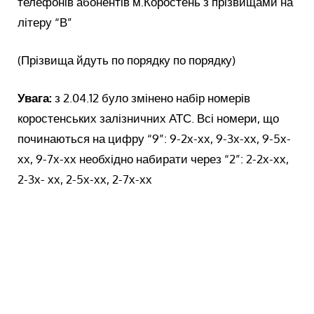
телефонів абонентів м.Коростень з прізвищами на
літеру “В”
(Прізвища йдуть по порядку по порядку)
Увага:
з 2.04.12 було змінено набір номерів
коростенських залізничних АТС. Всі номери, що
починаються на цифру “9”: 9-2х-хх, 9-3х-хх, 9-5х-
хх, 9-7х-хх необхідно набирати через “2”: 2-2х-хх,
2-3х- хх, 2-5х-хх, 2-7х-хх