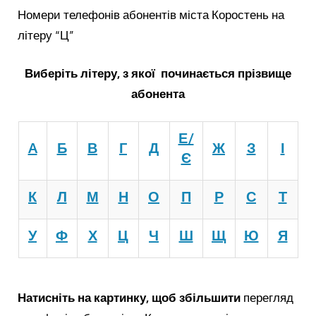
Номери телефонів абонентів міста Коростень на
літеру “Ц”
Виберіть літеру, з якої починається прізвище
абонента
Е/
A
Б
В
Г
Д
Ж
З
І
Є
К
Л
М
Н
О
П
Р
С
Т
У
Ф
Х
Ц
Ч
Ш
Щ
Ю
Я
Натисніть на картинку, щоб збільшити
перегляд