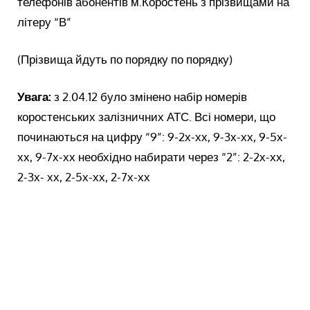
телефонів абонентів м.Коростень з прізвищами на
літеру “В”
(Прізвища йдуть по порядку по порядку)
Увага:
з 2.04.12 було змінено набір номерів
коростенських залізничних АТС. Всі номери, що
починаються на цифру “9”: 9-2х-хх, 9-3х-хх, 9-5х-
хх, 9-7х-хх необхідно набирати через “2”: 2-2х-хх,
2-3х- хх, 2-5х-хх, 2-7х-хх