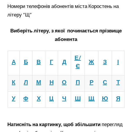
Номери телефонів абонентів міста Коростень на
літеру “Щ”
Виберіть літеру, з якої починається прізвище
абонента
Е/
A
Б
В
Г
Д
Ж
З
І
Є
К
Л
М
Н
О
П
Р
С
Т
У
Ф
Х
Ц
Ч
Ш
Щ
Ю
Я
Натисніть на картинку, щоб збільшити
перегляд