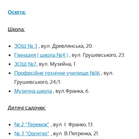
Освіта:
Школа:
ЗОШ № 3
,
вул. Древлянська, 20.
Гімназия ( школа №4 )
, вул. Грушевського, 23.
ЗOШ №7
, в
ул. Музейна, 1
Професійне технічне училище №16
, вул.
Грушевського, 24/1.
Музична школа
, вул.Франка, 6.
Дитячі садочки:
№ 2 “Теремок”
, вул. І. Франко, 13.
№ 3 “Орлятко”
, вул. В.Петренка, 21.