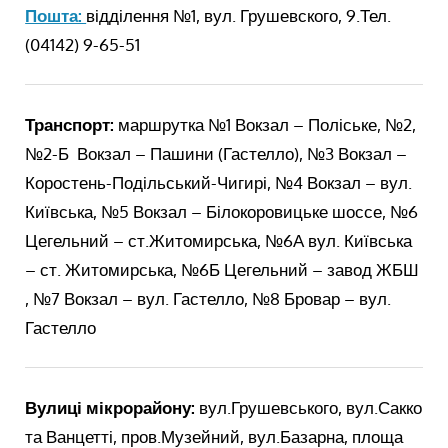
Пошта:
відділення №1, вул. Грушевского, 9.Тел.
(04142) 9-65-51
Транспорт:
маршрутка №1 Вокзал – Поліське, №2,
№2-Б Вокзал – Пашини (Гастелло), №3 Вокзал –
Коростень-Подільський-Чигирі, №4 Вокзал – вул.
Київська, №5 Вокзал – Білокоровицьке шоссе, №6
Цегельний – ст.Житомирська, №6А вул. Київська
– ст. Житомирська, №6Б Цегельний – завод ЖБШ
, №7 Вокзал – вул. Гастелло, №8 Бровар – вул.
Гастелло
Вулиці мікрорайону:
вул.Грушевського, вул.Сакко
та Ванцетті, пров.Музейний, вул.Базарна, площа